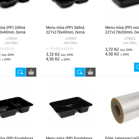
sa (PP) 2dílná
Menu mísa (PP) 3dílná
Menu mísa (PP) ne
8x40mm, černá
227x178x40mm, černá
227x178x50mm, če
o78402
o78403
o78501
min.50ks
min.50ks
min.50ks
avatele
u dodavatele
3,72 Kč
bez DPH
4,50 Kč
č
3,72 Kč
s DPH
bez DPH
bez DPH
č
4,50 Kč
s DPH
s DPH
ísa (PP) Foodyboxx
Menu mísa (PP) Foodyboxx
Fólie zatavovací pr