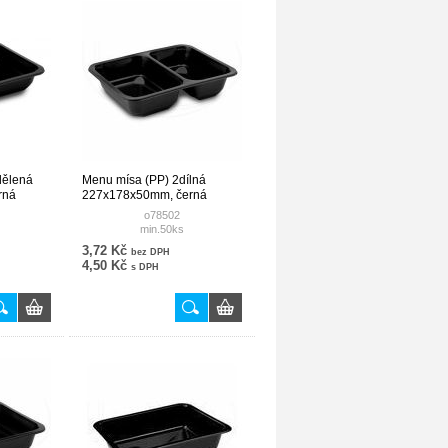
dělená
Menu mísa (PP) 2dílná
rná
227x178x50mm, černá
o78502
min.50ks
3,72 Kč
bez DPH
4,50 Kč
s DPH