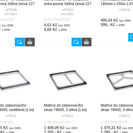
evná 2dílná černá 227
extra-pevná 3dílná černá 227
185mm x 250m 2,8
 49 mm
x 178 x 49 mm
oPP908
oPP910
o78618
min.50ks
min.50ks
avatele
u dodavatele
495,04 Kč
bez DPH
599,- Kč
č
4,63 Kč
s DPH
bez DPH
bez DPH
č
5,60 Kč
s DPH
s DPH
 do zatavovacího
Matrice do zatavovacího
Matrice do zatavov
78600, nedělená [1 ks]
stroje 78600, 2-dílná [1 ks]
stroje 78600, 3-dílná
o78611
o78612
o78613
avatele
u dodavatele
u dodavatele
45 Kč
1 409,09 Kč
1 475,21 Kč
bez DPH
bez DPH
bez DP
- Kč
1 705,- Kč
1 785,- Kč
s DPH
s DPH
s DPH