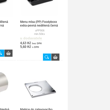
dělená
Menu mísa (PP) Foodyboxx
rná
extra-pevná nedělená černá
227 x 178 x 49 mm
oPP906
min.50ks
u dodavatele
4,63 Kč
bez DPH
5,60 Kč
s DPH
ůhledná
Matrice do zatavovacího