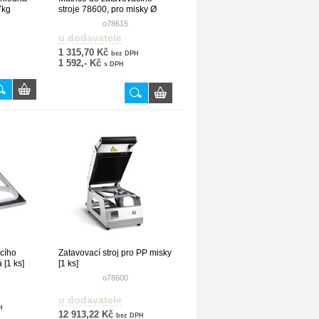
7kg
stroje 78600, pro misky Ø
127 mm [1 ks]
o78615
u dodavatele
1 315,70 Kč
bez DPH
1 592,- Kč
s DPH
acího
Zatavovací stroj pro PP misky
 [1 ks]
[1 ks]
o78600
u dodavatele
H
12 913,22 Kč
bez DPH