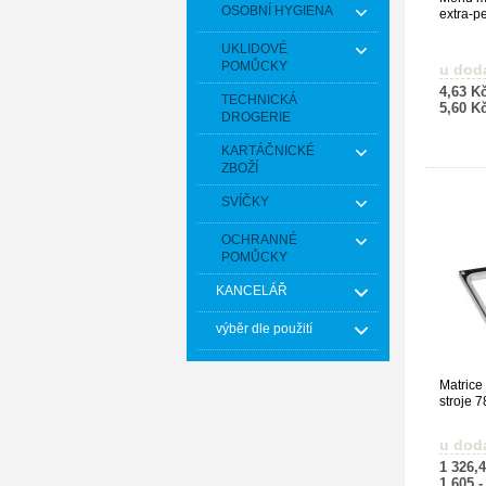
OSOBNÍ HYGIENA
extra-p
x 178 x
UKLIDOVÉ
POMŮCKY
u dod
4,63 K
TECHNICKÁ
5,60 K
DROGERIE
KARTÁČNICKÉ
ZBOŽÍ
SVÍČKY
OCHRANNÉ
POMŮCKY
KANCELÁŘ
výběr dle použití
Matrice
stroje 
u dod
1 326,
1 605,