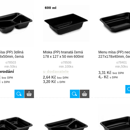
sa (PP) 3dílná
Miska (PP) hranatá černá
Menu mísa (PP) ne
8x50mm, černá
178 x 127 x 50 mm 600ml
227x178x40mm, če
o78503
o78506
o78401
min.50ks
min.100ks
min,50ks
prodání
u dodavatele
3,31 Kč
bez DPH
4,- Kč
č
2,64 Kč
s DPH
bez DPH
bez DPH
č
3,20 Kč
s DPH
s DPH