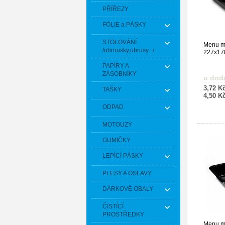
PŘÍŘEZY
FÓLIE a PÁSKY
STOLOVÁNÍ
Menu mí
/ubrousky,ubrusy.../
227x17
PAPÍRY A
ZÁSOBNÍKY
u dod
3,72 K
TAŠKY
4,50 K
ODPAD
MOTOUZY
GUMIČKY
LEPÍCÍ PÁSKY
PLESY A OSLAVY
DÁRKOVÉ OBALY
ČISTÍCÍ
PROSTŘEDKY
Menu m