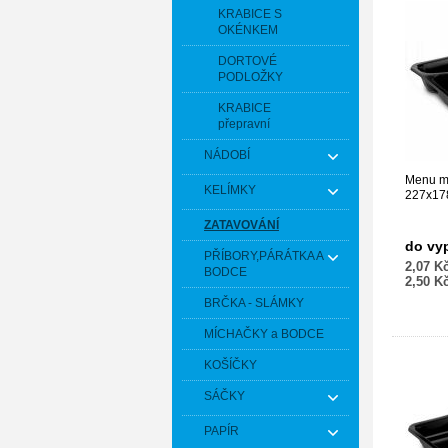
KRABICE S
OKÉNKEM
DORTOVÉ
PODLOŽKY
KRABICE
přepravní
NÁDOBÍ
Menu mí
KELÍMKY
227x17
ZATAVOVÁNÍ
do vy
PŘÍBORY,PÁRÁTKA A
2,07 K
BODCE
2,50 K
BRČKA - SLÁMKY
MÍCHAČKY a BODCE
KOŠÍČKY
SÁČKY
PAPÍR