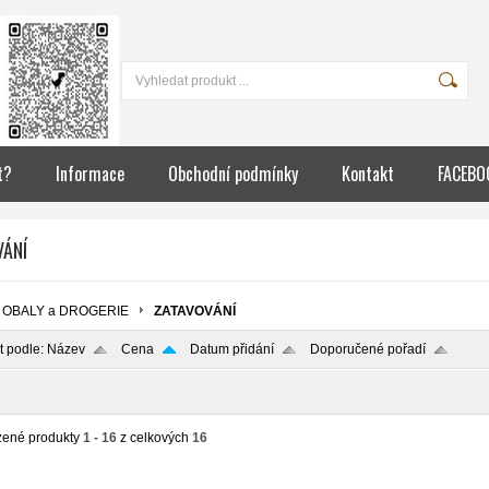
t?
Informace
Obchodní podmínky
Kontakt
FACEBO
VÁNÍ
OBALY a DROGERIE
ZATAVOVÁNÍ
t podle:
Název
Cena
Datum přidání
Doporučené pořadí
zené produkty
1 - 16
z celkových
16