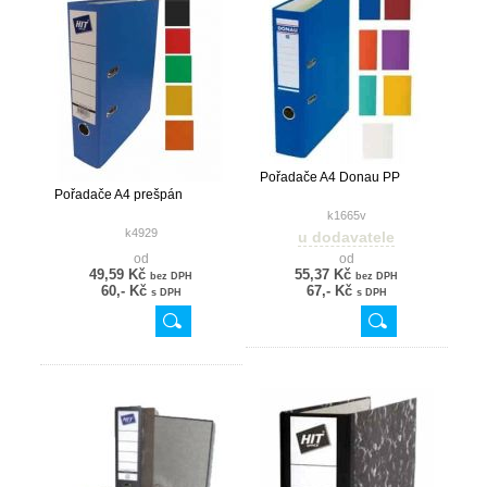
Pořadače A4 Donau PP
Pořadače A4 prešpán
k1665v
k4929
u dodavatele
od
od
49,59 Kč
55,37 Kč
bez DPH
bez DPH
60,- Kč
67,- Kč
s DPH
s DPH