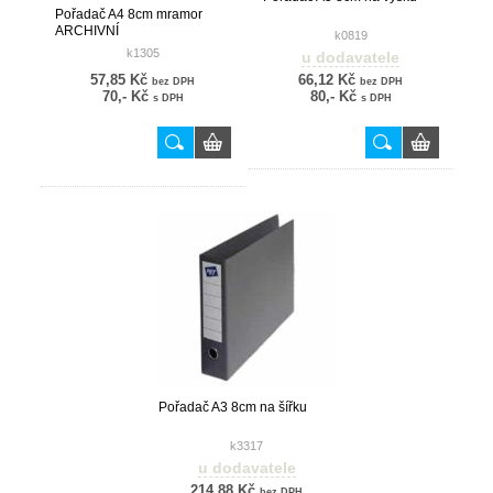
Pořadač A4 8cm mramor
ARCHIVNÍ
k0819
k1305
u dodavatele
57,85 Kč
66,12 Kč
bez DPH
bez DPH
70,- Kč
80,- Kč
s DPH
s DPH
Pořadač A3 8cm na šířku
k3317
u dodavatele
214,88 Kč
bez DPH