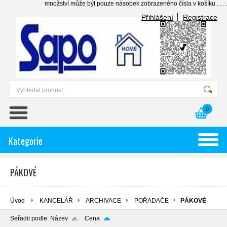
množství může být pouze násobek zobrazeného čísla v košíku . . . ......
Přihlášení
Registrace
0
Kategorie
PÁKOVÉ
Úvod
KANCELÁŘ
ARCHIVACE
POŘADAČE
PÁKOVÉ
Seřadit podle:
Název
Cena