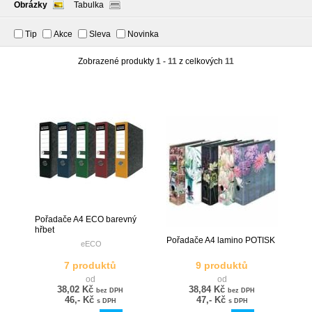
Obrázky
Tabulka
Tip
Akce
Sleva
Novinka
Zobrazené produkty
1 - 11
z celkových
11
Pořadače A4 ECO barevný
hřbet
Pořadače A4 lamino POTISK
eECO
7 produktů
9 produktů
od
od
38,02 Kč
38,84 Kč
bez DPH
bez DPH
46,- Kč
47,- Kč
s DPH
s DPH