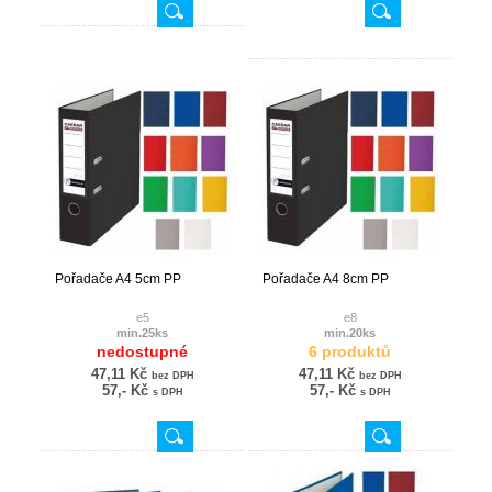
Pořadače A4 5cm PP
Pořadače A4 8cm PP
e5
e8
min.25ks
min.20ks
nedostupné
6 produktů
47,11 Kč
47,11 Kč
bez DPH
bez DPH
57,- Kč
57,- Kč
s DPH
s DPH