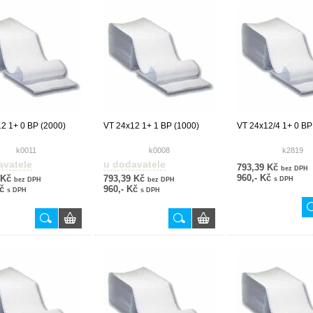
2 1+ 0 BP (2000)
VT 24x12 1+ 1 BP (1000)
VT 24x12/4 1+ 0 BP
k0011
k0008
k2819
avatele
u dodavatele
793,39 Kč
bez DPH
960,- Kč
 Kč
793,39 Kč
s DPH
bez DPH
bez DPH
Kč
960,- Kč
s DPH
s DPH