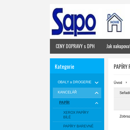
CENY DOPRAVY s DPH
Jak nakupova
Kategorie
PAPÍRY 
OBALY a DROGERIE
Úvod
KANCELÁŘ
Seřadi
PAPÍR
XEROX PAPÍRY
Zobra
BÍLÉ
PAPÍRY BAREVNÉ