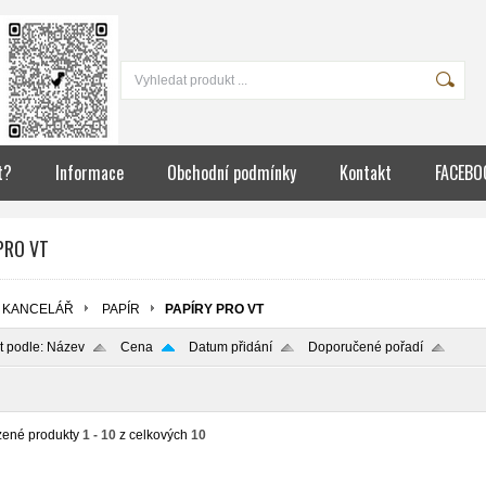
t?
Informace
Obchodní podmínky
Kontakt
FACEBO
PRO VT
KANCELÁŘ
PAPÍR
PAPÍRY PRO VT
t podle:
Název
Cena
Datum přidání
Doporučené pořadí
zené produkty
1 - 10
z celkových
10