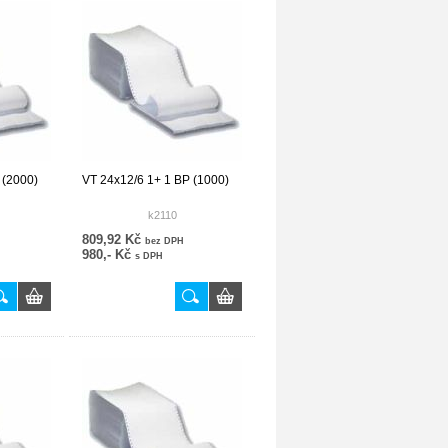
 (2000)
VT 24x12/6 1+ 1 BP (1000)
k2110
809,92 Kč
bez DPH
980,- Kč
s DPH