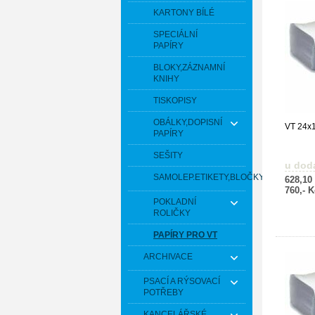
KARTONY BÍLÉ
SPECIÁLNÍ
PAPÍRY
BLOKY,ZÁZNAMNÍ
KNIHY
TISKOPISY
OBÁLKY,DOPISNÍ
VT 24x1
PAPÍRY
SEŠITY
u dod
SAMOLEP.ETIKETY,BLOČKY
628,10
760,- 
POKLADNÍ
ROLIČKY
PAPÍRY PRO VT
ARCHIVACE
PSACÍ A RÝSOVACÍ
POTŘEBY
KANCELÁŘSKÉ