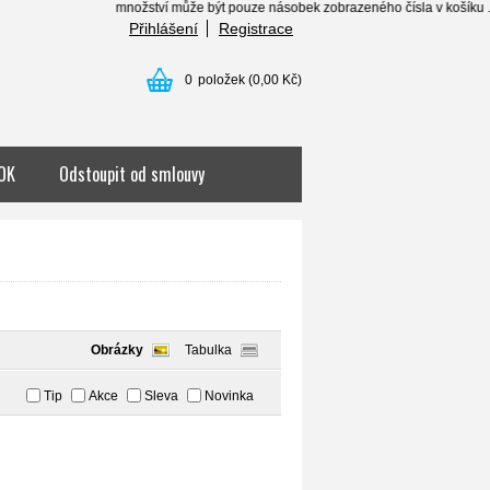
množství může být pouze násobek zobrazeného čísla v košíku . . . ....
Přihlášení
Registrace
0
položek
(0,00 Kč)
OK
Odstoupit od smlouvy
Obrázky
Tabulka
Tip
Akce
Sleva
Novinka