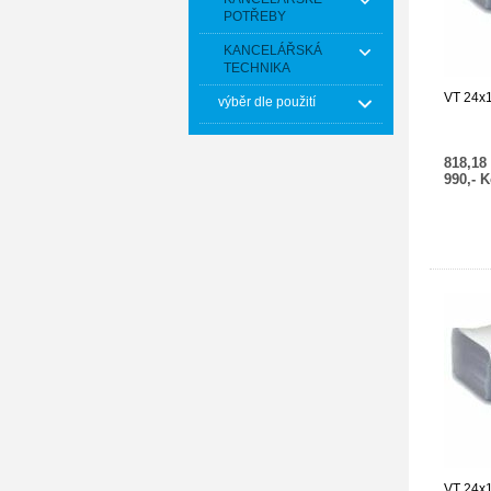
POTŘEBY
KANCELÁŘSKÁ
TECHNIKA
VT 24x1
výběr dle použití
818,18
990,- 
VT 24x1