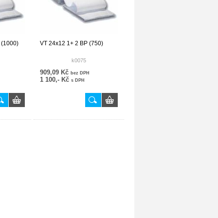
 (1000)
VT 24x12 1+ 2 BP (750)
k0075
909,09 Kč
bez DPH
1 100,- Kč
s DPH