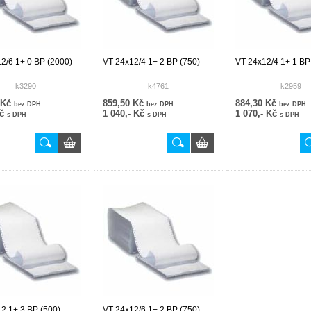
2/6 1+ 0 BP (2000)
VT 24x12/4 1+ 2 BP (750)
VT 24x12/4 1+ 1 BP
k3290
k4761
k2959
 Kč
859,50 Kč
884,30 Kč
bez DPH
bez DPH
bez DPH
Kč
1 040,- Kč
1 070,- Kč
s DPH
s DPH
s DPH
2 1+ 3 BP (500)
VT 24x12/6 1+ 2 BP (750)