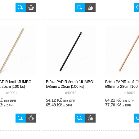
APÍR kraft `JUMBO`
Brčka PAPÍR černá `JUMBO`
Brčka PAPÍR kraft 
 25cm [100 ks]
Ø8mm x 25cm [100 ks]
Ø8mm x 28cm [100 
o40901
o40919
o40921
Kč
54,12 Kč
64,21 Kč
bez DPH
bez DPH
bez DPH
Kč
65,49 Kč
77,70 Kč
s DPH
s DPH
s DPH