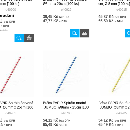
 mm [100 ks]
Ø8mm x 20cm [100 ks]
cm, Ø 8 mm [100 ks]
o40900
o40929
o40915
prodání
39,45 Kč
45,87 Kč
bez DPH
bez DPH
47,73 Kč
55,50 Kč
Kč
s DPH
s DPH
bez DPH
č
s DPH
s DPH
APÍR Spirála červená
Brčka PAPÍR Spirála modrá
Brčka PAPÍR Spirála
` Ø8mm x 25cm [100
`JUMBO` Ø8mm x 25cm [100
`JUMBO` Ø8mm x 2
ks]
ks]
o40701
o40703
o40705
Kč
54,12 Kč
54,12 Kč
bez DPH
bez DPH
bez DPH
Kč
65,49 Kč
65,49 Kč
s DPH
s DPH
s DPH