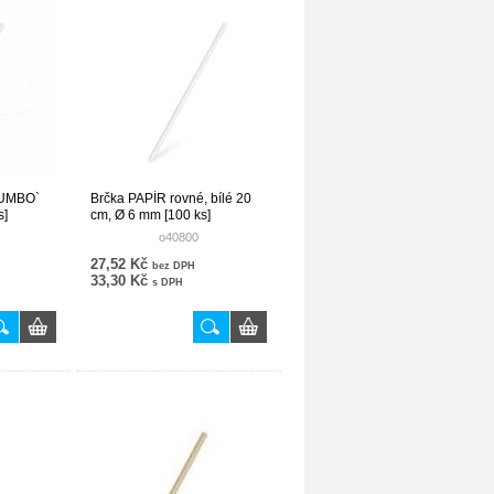
JUMBO`
Brčka PAPÍR rovné, bílé 20
s]
cm, Ø 6 mm [100 ks]
o40800
27,52 Kč
bez DPH
33,30 Kč
s DPH