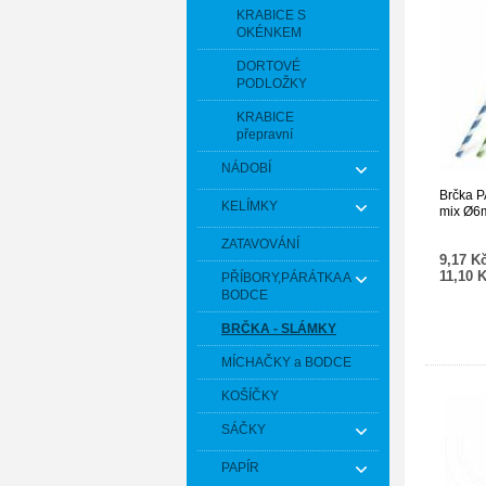
KRABICE S
OKÉNKEM
DORTOVÉ
PODLOŽKY
KRABICE
přepravní
NÁDOBÍ
Brčka P
KELÍMKY
mix Ø6m
ZATAVOVÁNÍ
9,17 K
11,10 
PŘÍBORY,PÁRÁTKA A
BODCE
BRČKA - SLÁMKY
MÍCHAČKY a BODCE
KOŠÍČKY
SÁČKY
PAPÍR