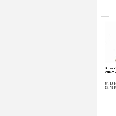
Brčka P
Ø8mm x
54,12 
65,49 