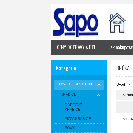
CENY DOPRAVY s DPH
Jak nakupova
Kategorie
BRČKA 
OBALY a DROGERIE
Úvod
KRABICE
Seřadi
DORTOVÉ
KRABICE
PIZZA KRABICE
Zobra
BOXY