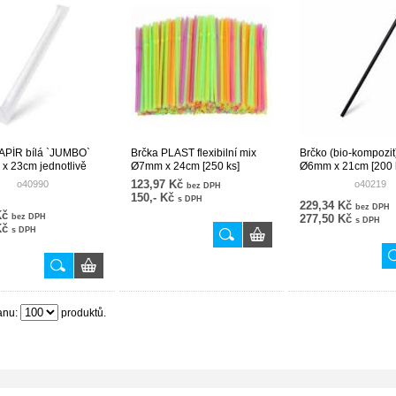
APÍR bílá `JUMBO`
Brčka PLAST flexibilní mix
Brčko (bio-kompozit
 23cm jednotlivě
Ø7mm x 24cm [250 ks]
Ø6mm x 21cm [200 
[100 ks]
REUSABLE
123,97 Kč
o40990
o40219
bez DPH
150,- Kč
s DPH
229,34 Kč
bez DPH
Kč
bez DPH
277,50 Kč
s DPH
Kč
s DPH
anu:
produktů.