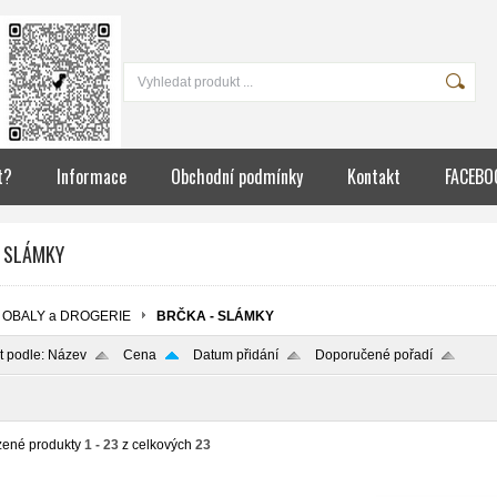
m
t?
Informace
Obchodní podmínky
Kontakt
FACEBO
- SLÁMKY
OBALY a DROGERIE
BRČKA - SLÁMKY
t podle:
Název
Cena
Datum přidání
Doporučené pořadí
zené produkty
1 - 23
z celkových
23