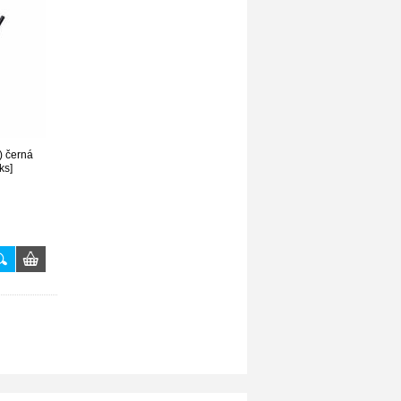
) černá
ks]