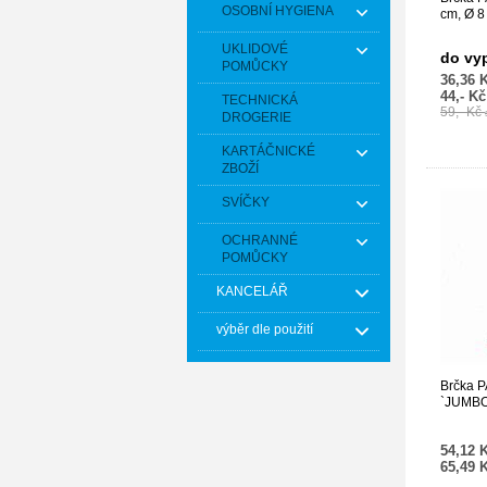
OSOBNÍ HYGIENA
cm, Ø 8
UKLIDOVÉ
do vy
POMŮCKY
36,36 
44,- K
TECHNICKÁ
59,- Kč
DROGERIE
KARTÁČNICKÉ
ZBOŽÍ
SVÍČKY
OCHRANNÉ
POMŮCKY
KANCELÁŘ
výběr dle použití
Brčka P
`JUMBO
ks]
54,12 
65,49 