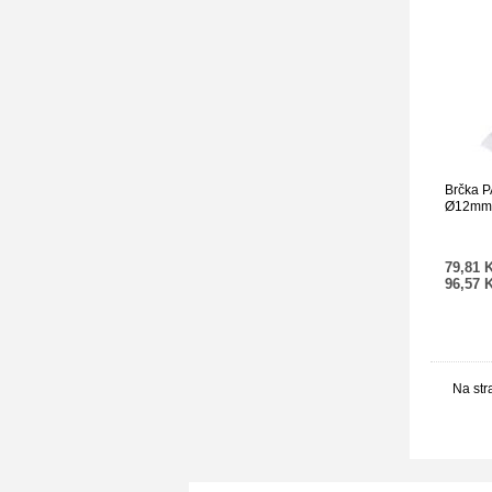
Brčka P
Ø12mm x
balená 
79,81 
96,57 
Na str