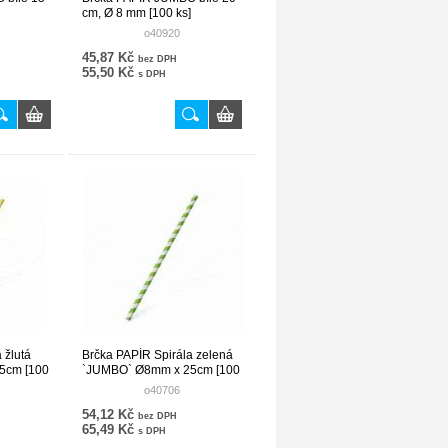
cm, Ø 8 mm [100 ks]
o40920
45,87 Kč
bez DPH
55,50 Kč
s DPH
 žlutá
Brčka PAPÍR Spirála zelená
5cm [100
`JUMBO` Ø8mm x 25cm [100
ks]
o40706
54,12 Kč
bez DPH
65,49 Kč
s DPH