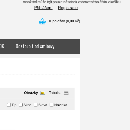
nožství může být pouze násobek zobrazeného čísla v košíku . . . .......... individua
Přihlášení
Registrace
0
položek
(0,00 Kč)
OK
Odstoupit od smlouvy
Obrázky
Tabulka
Tip
Akce
Sleva
Novinka