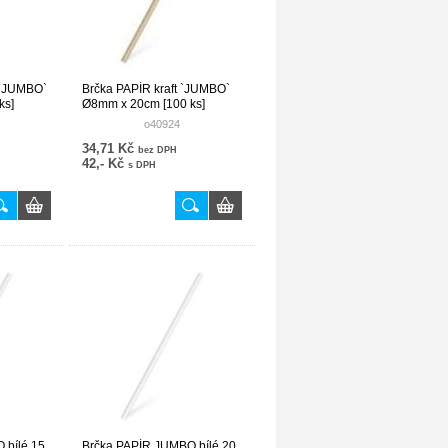
 `JUMBO`
Brčka PAPÍR kraft `JUMBO`
ks]
Ø8mm x 20cm [100 ks]
o40924
34,71 Kč
bez DPH
42,- Kč
s DPH
 bílé 15
Brčka PAPÍR JUMBO bílé 20