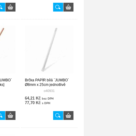
`JUMBO`
Brčka PAPÍR bílá `JUMBO`
ks]
Ø8mm x 25cm jednotlivě
balená [100 ks]
o40931
64,21 Kč
bez DPH
77,70 Kč
s DPH