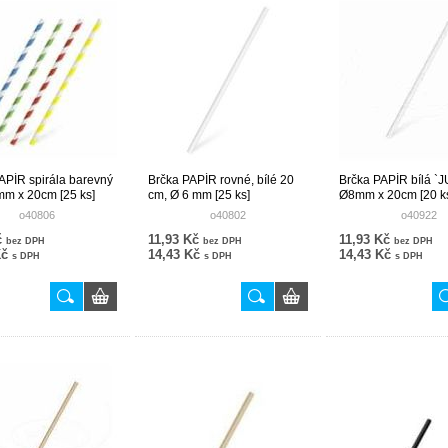
APÍR spirála barevný
Brčka PAPÍR rovné, bílé 20
Brčka PAPÍR bílá `
m x 20cm [25 ks]
cm, Ø 6 mm [25 ks]
Ø8mm x 20cm [20 k
o40806
o40802
o40922
č
11,93 Kč
11,93 Kč
bez DPH
bez DPH
bez DPH
Kč
14,43 Kč
14,43 Kč
s DPH
s DPH
s DPH