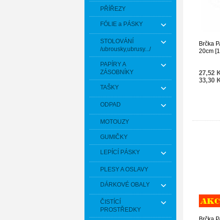
PŘÍŘEZY
FÓLIE a PÁSKY
STOLOVÁNÍ
Brčka P
/ubrousky,ubrusy.../
20cm [1
PAPÍRY A
ZÁSOBNÍKY
27,52 
33,30 
TAŠKY
ODPAD
MOTOUZY
GUMIČKY
LEPÍCÍ PÁSKY
PLESY A OSLAVY
DÁRKOVÉ OBALY
ČISTÍCÍ
PROSTŘEDKY
Brčka 