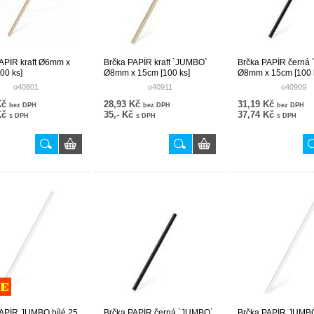
APÍR kraft Ø6mm x
Brčka PAPÍR kraft `JUMBO`
Brčka PAPÍR černá
00 ks]
Ø8mm x 15cm [100 ks]
Ø8mm x 15cm [100 
o40801
o40911
o40909
Kč
28,93 Kč
31,19 Kč
bez DPH
bez DPH
bez DPH
Kč
35,- Kč
37,74 Kč
s DPH
s DPH
s DPH
PAPÍR JUMBO bílé 25
Brčka PAPÍR černá `JUMBO`
Brčka PAPÍR JUMBO