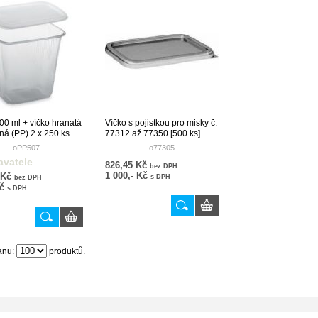
00 ml + víčko hranatá
Víčko s pojistkou pro misky č.
ná (PP) 2 x 250 ks
77312 až 77350 [500 ks]
oPP507
o77305
avatele
826,45 Kč
bez DPH
1 000,- Kč
 Kč
s DPH
bez DPH
Kč
s DPH
anu:
produktů.