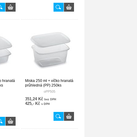
o hranatá
Miska 250 ml + víčko hranatá
ks
průhledná (PP) 250ks
oPP505
351,24 Kč
bez DPH
425,- Kč
s DPH