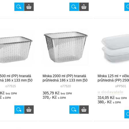
500 ml (PP) hranatá
Miska 2000 ml (PP) hranatá
Miska 125 ml + víčk
ná 186 x 133 mm [50
průhledná 186 x 133 mm [50
průhledná (PP) 250
ks]
o77515
o77520
oPP501
u dodavatele
 Kč
305,79 Kč
bez DPH
bez DPH
Kč
370,- Kč
314,05 Kč
s DPH
s DPH
bez DPH
380,- Kč
s DPH