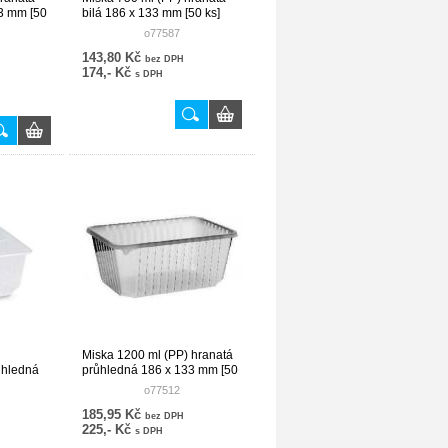
3 mm [50
bilá 186 x 133 mm [50 ks]
o77587
143,80 Kč
bez DPH
174,- Kč
s DPH
Miska 1200 ml (PP) hranatá
ůhledná
průhledná 186 x 133 mm [50
s]
ks]
o77512
185,95 Kč
bez DPH
225,- Kč
s DPH