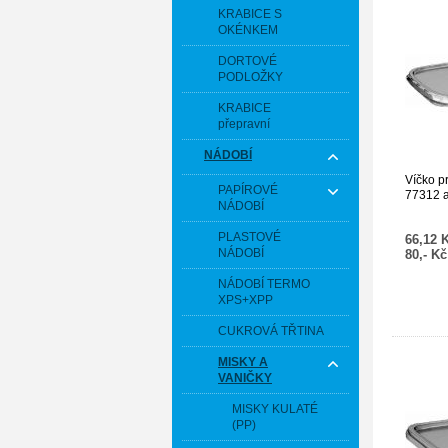
KRABICE S
OKÉNKEM
DORTOVÉ
PODLOŽKY
KRABICE
přepravní
NÁDOBÍ
Víčko p
PAPÍROVÉ
77312 a
NÁDOBÍ
PLASTOVÉ
66,12 
NÁDOBÍ
80,- K
NÁDOBÍ TERMO
XPS+XPP
CUKROVÁ TŘTINA
MISKY A
VANIČKY
MISKY KULATÉ
(PP)