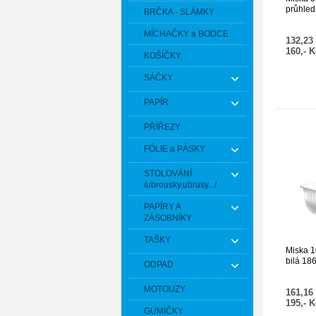
průhled
BRČKA - SLÁMKY
ks]
MÍCHAČKY a BODCE
132,23
160,- 
KOŠÍČKY
SÁČKY
PAPÍR
PŘÍŘEZY
FÓLIE a PÁSKY
STOLOVÁNÍ
/ubrousky,ubrusy.../
PAPÍRY A
ZÁSOBNÍKY
TAŠKY
Miska 1
bilá 18
ODPAD
MOTOUZY
161,16
195,- 
GUMIČKY