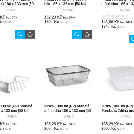
ná 186 x 133 mm [50
bilá 186 x 133 mm [50 ks]
průhledná 186 x 13
ks]
o77505
o77585
o77507
u dodavatele
 Kč
132,23 Kč
bez DPH
bez DPH
Kč
160,- Kč
143,80 Kč
s DPH
s DPH
bez DPH
174,- Kč
s DPH
000 ml (PP) hranatá
Miska 1000 ml (PP) hranatá
Miska 1000 ml (PP)
6 x 133 mm [50 ks]
průhledná 186 x 133 mm [50
Euroboxx 2dílná pr
ks]
186 x 133 mm [50 k
o77590
o77510
oPP591
 Kč
165,29 Kč
165,29 Kč
bez DPH
bez DPH
bez DPH
Kč
200,- Kč
200,- Kč
s DPH
s DPH
s DPH