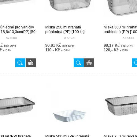
růhledné pro vaničky
Miska 250 ml hranatá
Miska 300 ml hrana
 18,6x13,3cm(PP) [50
průhledná (PP) [100 ks]
průhledná (PP) [100
o77500
o77325
o77330
Kč
90,91 Kč
99,17 Kč
bez DPH
bez DPH
bez DPH
Kč
110,- Kč
120,- Kč
s DPH
s DPH
s DPH
00 ml (PP) hranatá
Miska 500 ml (PP) hranatá
Miska 750 ml (PP) 