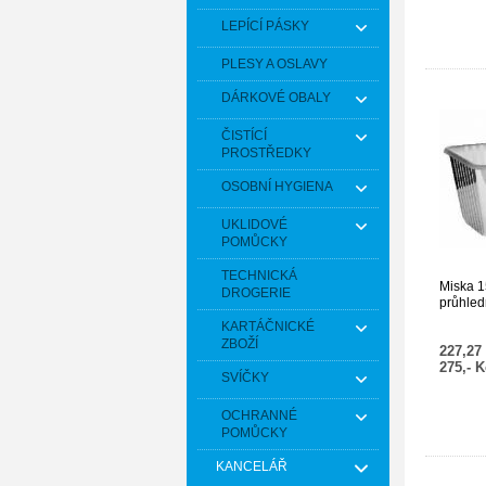
LEPÍCÍ PÁSKY
PLESY A OSLAVY
DÁRKOVÉ OBALY
ČISTÍCÍ
PROSTŘEDKY
OSOBNÍ HYGIENA
UKLIDOVÉ
POMŮCKY
TECHNICKÁ
Miska 1
DROGERIE
průhled
ks]
KARTÁČNICKÉ
ZBOŽÍ
227,27
275,- 
SVÍČKY
OCHRANNÉ
POMŮCKY
KANCELÁŘ