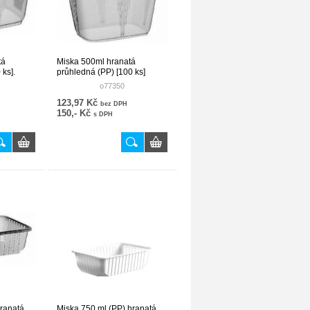
tá
Miska 500ml hranatá
 ks].
průhledná (PP) [100 ks]
o77350
123,97 Kč
bez DPH
150,- Kč
s DPH
hranatá
Miska 750 ml (PP) hranatá