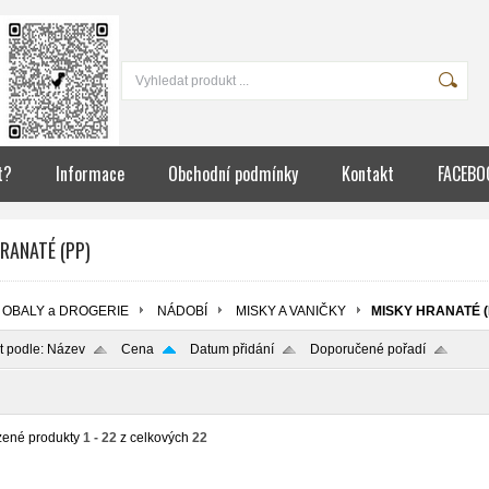
t?
Informace
Obchodní podmínky
Kontakt
FACEBO
RANATÉ (PP)
OBALY a DROGERIE
NÁDOBÍ
MISKY A VANIČKY
MISKY HRANATÉ (
t podle:
Název
Cena
Datum přidání
Doporučené pořadí
zené produkty
1 - 22
z celkových
22