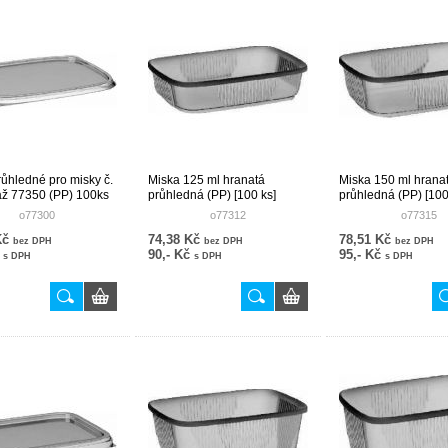
růhledné pro misky č.
Miska 125 ml hranatá
Miska 150 ml hrana
ž 77350 (PP) 100ks
průhledná (PP) [100 ks]
průhledná (PP) [100
o77300
o77312
o77315
Kč
74,38 Kč
78,51 Kč
bez DPH
bez DPH
bez DPH
č
90,- Kč
95,- Kč
s DPH
s DPH
s DPH