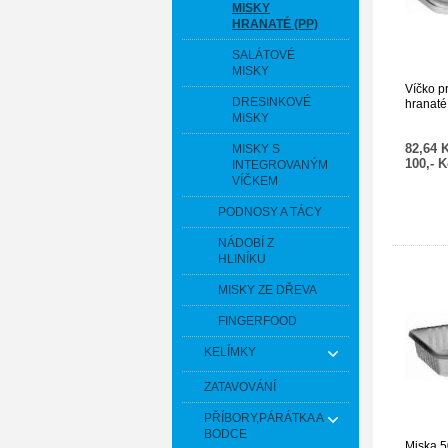
MISKY
HRANATÉ (PP)
SALÁTOVÉ
MISKY
Víčko p
DRESINKOVÉ
hranaté
MISKY
ks]
82,64 
MISKY S
100,- 
INTEGROVANÝM
VÍČKEM
PODNOSY A TÁCY
NÁDOBÍ Z
HLINÍKU
MISKY ZE DŘEVA
FINGERFOOD
KELÍMKY
ZATAVOVÁNÍ
PŘÍBORY,PÁRÁTKA A
BODCE
Miska 5