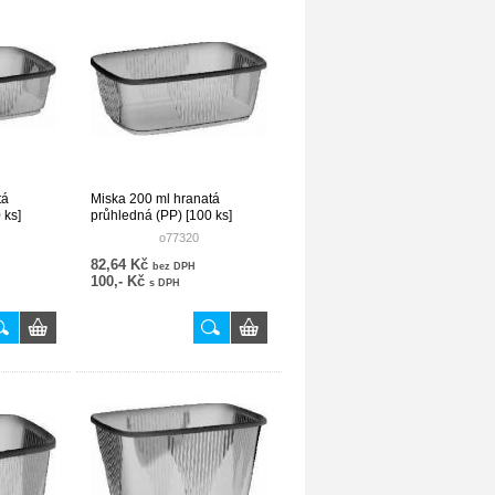
tá
Miska 200 ml hranatá
 ks]
průhledná (PP) [100 ks]
o77320
82,64 Kč
bez DPH
100,- Kč
s DPH