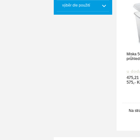
výběr dle použití
Miska 5
průhled
u dod
475,21
575,- 
Na str