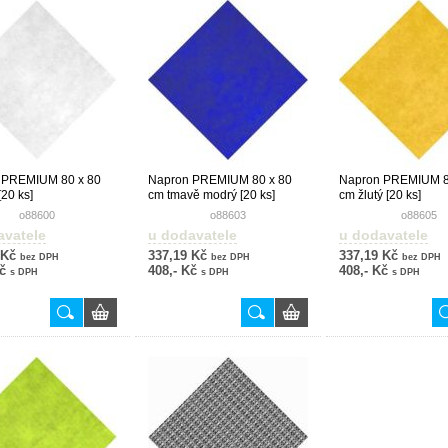
 PREMIUM 80 x 80
Napron PREMIUM 80 x 80
Napron PREMIUM 8
[20 ks]
cm tmavě modrý [20 ks]
cm žlutý [20 ks]
o88600
o88603
o88605
avatele
u dodavatele
u dodavatele
 Kč
337,19 Kč
337,19 Kč
bez DPH
bez DPH
bez DPH
Kč
408,- Kč
408,- Kč
s DPH
s DPH
s DPH