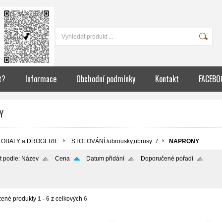
t?
Informace
Obchodní podmínky
Kontakt
FACEBO
Y
OBALY a DROGERIE
STOLOVÁNÍ /ubrousky,ubrusy.../
NAPRONY
t podle:
Název
Cena
Datum přidání
Doporučené pořadí
zené produkty
1 - 6
z celkových
6