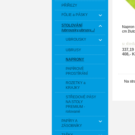
PŘÍŘEZY
FÓLIE a PÁSKY
STOLOVÁNÍ
Napron
/ubrousky,ubrusy.../
cm žlut
UBROUSKY
u dod
337,19
UBRUSY
408,- 
NAPRONY
PAPÍROVÉ
PROSTÍRÁNÍ
Na str
ROZETKY a
KRAJKY
STŘEDOVÉ PÁSY
NA STOLY
PREMIUM -
rolované
PAPÍRY A
ZÁSOBNÍKY