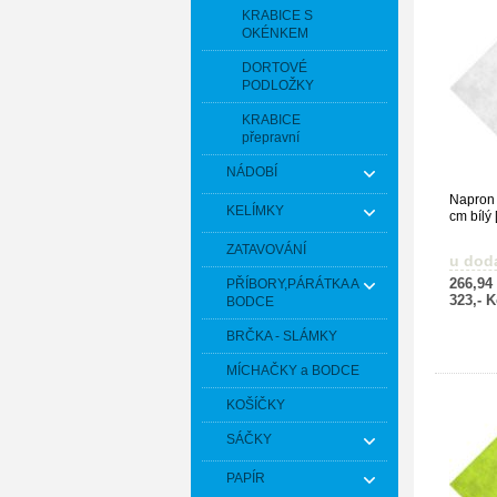
KRABICE S
OKÉNKEM
DORTOVÉ
PODLOŽKY
KRABICE
přepravní
NÁDOBÍ
Napron
KELÍMKY
cm bílý 
ZATAVOVÁNÍ
u dod
266,94
PŘÍBORY,PÁRÁTKA A
323,- 
BODCE
BRČKA - SLÁMKY
MÍCHAČKY a BODCE
KOŠÍČKY
SÁČKY
PAPÍR