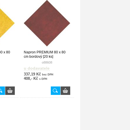
0 x 80
Napron PREMIUM 80 x 80
cm bordový [20 ks]
o88608
u dodavatele
337,19 Kč
bez DPH
408,- Kč
s DPH