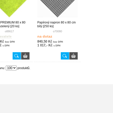
 PREMIUM 80 x 80
Papírový napron 80 x 80 cm
ozelený [20 ks]
bílý [250 ks]
o88617
o70080
avatele
na dotaz
 Kč
840,50 Kč
bez DPH
bez DPH
Kč
1 017,- Kč
s DPH
s DPH
anu:
produktů.