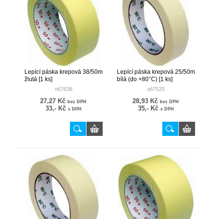
Lepící páska krepová 38/50m
Lepící páska krepová 25/50m
žlutá [1 ks]
bílá (do +80°C) [1 ks]
o67638
o67525
27,27 Kč
28,93 Kč
bez DPH
bez DPH
33,- Kč
35,- Kč
s DPH
s DPH