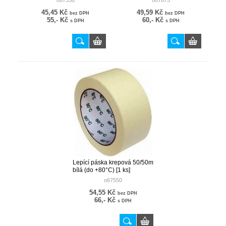
o67538
o67675
45,45 Kč
49,59 Kč
bez DPH
bez DPH
55,- Kč
60,- Kč
s DPH
s DPH
Lepící páska krepová 50/50m
bílá (do +80°C) [1 ks]
o67550
54,55 Kč
bez DPH
66,- Kč
s DPH