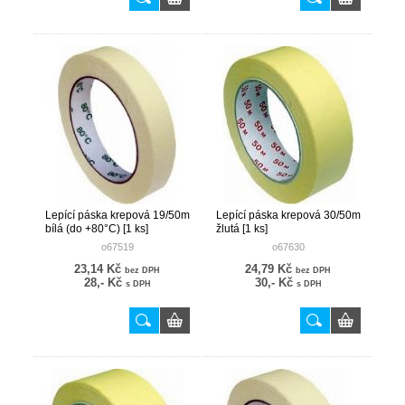
Lepící páska krepová 19/50m
Lepící páska krepová 30/50m
bílá (do +80°C) [1 ks]
žlutá [1 ks]
o67519
o67630
23,14 Kč
24,79 Kč
bez DPH
bez DPH
28,- Kč
30,- Kč
s DPH
s DPH