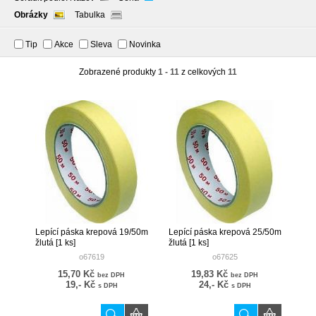
Obrázky
Tabulka
Tip
Akce
Sleva
Novinka
Zobrazené produkty
1 - 11
z celkových
11
Lepící páska krepová 19/50m
Lepící páska krepová 25/50m
žlutá [1 ks]
žlutá [1 ks]
o67619
o67625
15,70 Kč
19,83 Kč
bez DPH
bez DPH
19,- Kč
24,- Kč
s DPH
s DPH