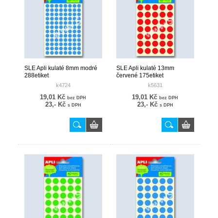
SLE Apli kulaté 8mm modré
SLE Apli kulaté 13mm
288etiket
červené 175etiket
k4724
k5631
19,01 Kč
19,01 Kč
bez DPH
bez DPH
23,- Kč
23,- Kč
s DPH
s DPH