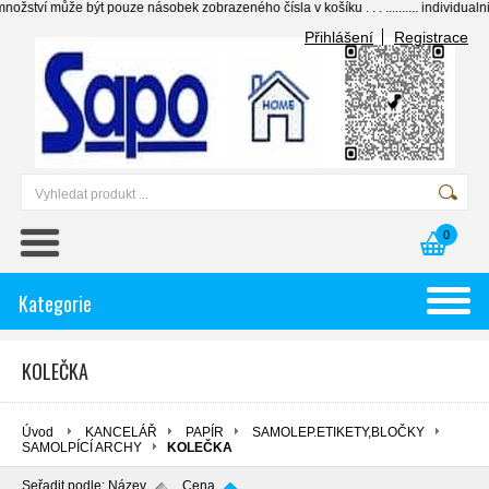
 může být pouze násobek zobrazeného čísla v košíku . . . .......... individualni ceny
Přihlášení
Registrace
0
Kategorie
KOLEČKA
Úvod
KANCELÁŘ
PAPÍR
SAMOLEP.ETIKETY,BLOČKY
SAMOLPÍCÍ ARCHY
KOLEČKA
Seřadit podle:
Název
Cena