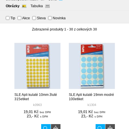
Obrázky
Tabulka
Tip
Akce
Sleva
Novinka
Zobrazené produkty
1 - 30
z celkových
30
SLE Apli kulaté 10mm žluté
SLE Apli kulaté 19mm modré
315etiket
100etiket
k0963
k1304
19,01 Kč
19,01 Kč
bez DPH
bez DPH
23,- Kč
23,- Kč
s DPH
s DPH