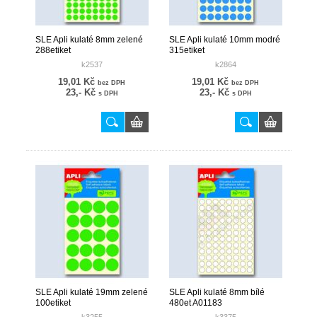
SLE Apli kulaté 8mm zelené
SLE Apli kulaté 10mm modré
288etiket
315etiket
k2537
k2864
19,01 Kč
19,01 Kč
bez DPH
bez DPH
23,- Kč
23,- Kč
s DPH
s DPH
SLE Apli kulaté 19mm zelené
SLE Apli kulaté 8mm bílé
100etiket
480et A01183