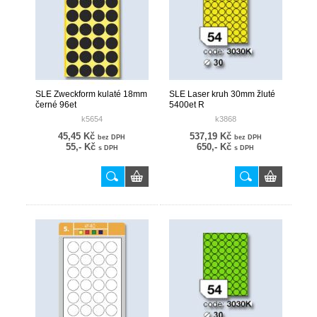
SLE Zweckform kulaté 18mm
SLE Laser kruh 30mm žluté
černé 96et
5400et R
k5654
k3868
45,45 Kč
537,19 Kč
bez DPH
bez DPH
55,- Kč
650,- Kč
s DPH
s DPH