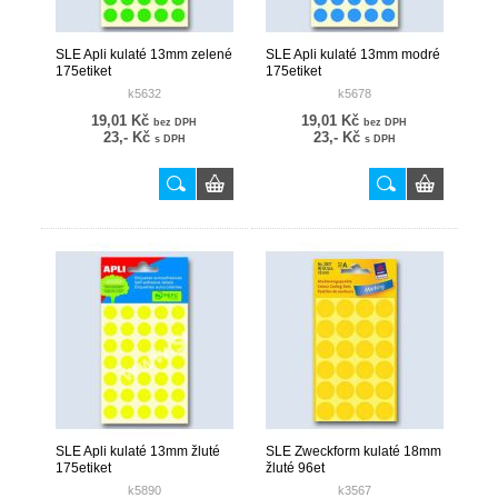
SLE Apli kulaté 13mm zelené
SLE Apli kulaté 13mm modré
175etiket
175etiket
k5632
k5678
19,01 Kč
19,01 Kč
bez DPH
bez DPH
23,- Kč
23,- Kč
s DPH
s DPH
SLE Apli kulaté 13mm žluté
SLE Zweckform kulaté 18mm
175etiket
žluté 96et
k5890
k3567