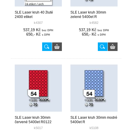
SLE Laser kruh 40 žluté
SLE Laser kruh 30mm
2400 etiket
zelené 5400et R
k4307
k4582
537,19 Kč
537,19 Kč
bez DPH
bez DPH
650,- Kč
650,- Kč
s DPH
s DPH
SLE Laser kruh 30mm
SLE Laser kruh 30mm modré
červené 5400et R0122
5400et R
k5017
k5108