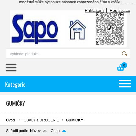
nožství může být pouze násobek zobrazeného čísla v košíku . . . .......... individua
Přihlášení
Registrace
0
Kategorie
GUMIČKY
Úvod
OBALY a DROGERIE
GUMIČKY
Seřadit podle:
Název
Cena