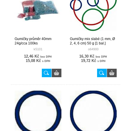
Gumičky průměr 40mm
Gumičky mix slabé (1 mm, Ø
24g/cca 100ks
2, 4, 6 cm) 50 g [1 bal.]
k5101
o64900
12,46 Kč
16,30 Kč
bez DPH
bez DPH
15,08 Kč
19,72 Kč
s DPH
s DPH