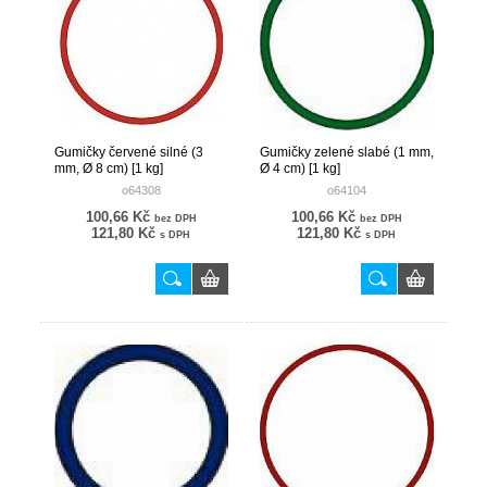
Gumičky červené silné (3
Gumičky zelené slabé (1 mm,
mm, Ø 8 cm) [1 kg]
Ø 4 cm) [1 kg]
o64308
o64104
100,66 Kč
100,66 Kč
bez DPH
bez DPH
121,80 Kč
121,80 Kč
s DPH
s DPH