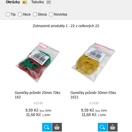
Obrázky
Tabulka
Tip
Akce
Sleva
Novinka
Zobrazené produkty
1 - 22
z celkových
22
Gumičky průměr 20mm 70ks
Gumičky průměr 30mm 55ks
162
1621
k0149
k1438
9,59 Kč
9,59 Kč
bez DPH
bez DPH
11,60 Kč
11,60 Kč
s DPH
s DPH