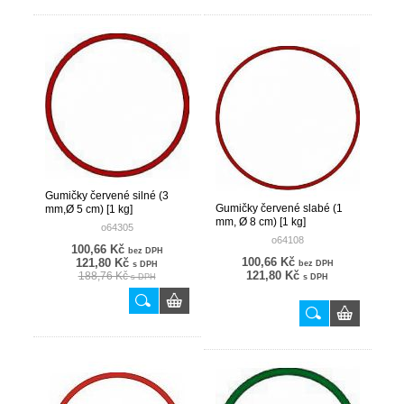
Gumičky červené silné (3
Gumičky červené slabé (1
mm,Ø 5 cm) [1 kg]
mm, Ø 8 cm) [1 kg]
o64305
o64108
100,66 Kč
bez DPH
100,66 Kč
121,80 Kč
bez DPH
s DPH
121,80 Kč
188,76 Kč
s DPH
s DPH