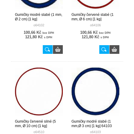
Gumičky modré slabé (1 mm,
Gumičky červené slabé (1
Ø 2 cm) [1 kg]
mm, Ø 6 cm) [1 kg]
o64102
o64106
100,66 Kč
100,66 Kč
bez DPH
bez DPH
121,80 Kč
121,80 Kč
s DPH
s DPH
Gumičky červené silné (5
Gumičky modré slabé (1
mm, Ø 10 cm) [1 kg]
mm,Ø 3 cm) [1 kg] 64103
o64510
o64103