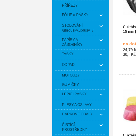
PŘÍŘEZY
FÓLIE a PÁSKY
STOLOVÁNÍ
Cukrářs
/ubrousky,ubrusy.../
18 mm [
PAPÍRY A
na do
ZÁSOBNÍKY
24,79 
TAŠKY
30,- K
ODPAD
MOTOUZY
GUMIČKY
LEPÍCÍ PÁSKY
PLESY A OSLAVY
DÁRKOVÉ OBALY
ČISTÍCÍ
PROSTŘEDKY
Cukrářs