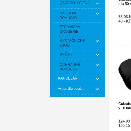
OSOBNÍ HYGIENA
mix 50 
UKLIDOVÉ
33,06 
POMŮCKY
40,- K
TECHNICKÁ
DROGERIE
KARTÁČNICKÉ
ZBOŽÍ
SVÍČKY
OCHRANNÉ
POMŮCKY
KANCELÁŘ
výběr dle použití
Cukrářs
x 18 mm
124,09
150,15