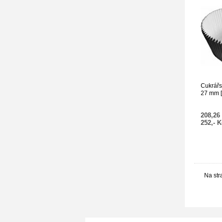
Cukrářs
27 mm [
208,26
252,- 
Na str