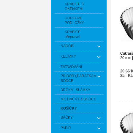
KRABICE S
OKÉNKEM
DORTOVÉ
PODLOŽKY
KRABICE
přepravní
NÁDOBÍ
Cukrářs
KELÍMKY
20 mm [
ZATAVOVÁNÍ
20,66 
25,- K
PŘÍBORY,PÁRÁTKA A
BODCE
BRČKA - SLÁMKY
MÍCHAČKY a BODCE
KOŠÍČKY
SÁČKY
PAPÍR