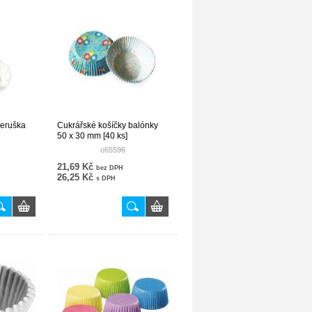
beruška
Cukrářské košíčky balónky
50 x 30 mm [40 ks]
o65596
21,69 Kč
bez DPH
26,25 Kč
s DPH