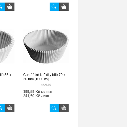
ílé 55 x
Cukrářské košíčky bílé 70 x
20 mm [1000 ks]
o72670
199,59 Kč
bez DPH
241,50 Kč
s DPH