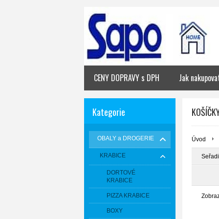
CENY DOPRAVY s DPH
Jak nakupova
Kategorie
KOŠÍČK
OBALY a DROGERIE
Úvod
KRABICE
Seřadi
DORTOVÉ
KRABICE
PIZZA KRABICE
Zobra
BOXY