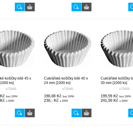
ké košíčky bílé 45 x
Cukrářské košíčky bílé 40 x
Cukrářské košíčky b
1000 ks]
24 mm [1000 ks]
30 mm [1000 ks]
o72645
o72640
o72655
 Kč
190,08 Kč
199,59 Kč
bez DPH
bez DPH
bez DPH
 Kč
230,- Kč
241,50 Kč
s DPH
s DPH
s DPH