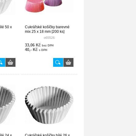
ílé 50 x
Cukrářské košíčky barevné
mix 25 x 18 mm [200 ks]
o65526
33,06 Kč
bez DPH
40,- Kč
s DPH
ílé 24 x
Cukrářské košíčky bílé 26 x