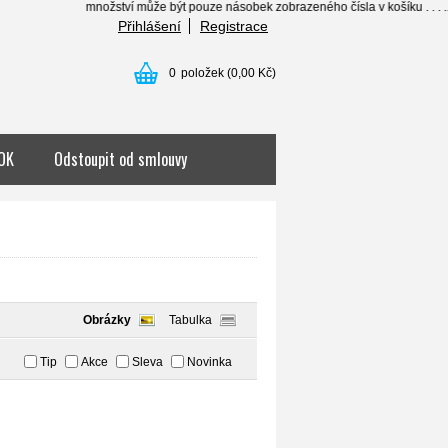
nožství může být pouze násobek zobrazeného čísla v košíku . . . .......... individual
Přihlášení
Registrace
0
položek
(0,00 Kč)
OK
Odstoupit od smlouvy
Obrázky
Tabulka
Tip
Akce
Sleva
Novinka