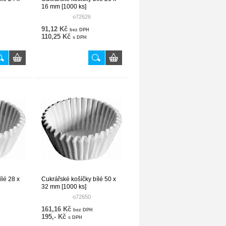
16 mm [1000 ks]
o72626
91,12 Kč
bez DPH
110,25 Kč
s DPH
ílé 28 x
Cukrářské košíčky bílé 50 x
32 mm [1000 ks]
o72650
161,16 Kč
bez DPH
195,- Kč
s DPH