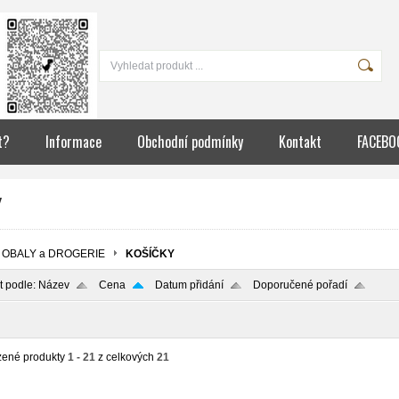
m
t?
Informace
Obchodní podmínky
Kontakt
FACEBO
Y
OBALY a DROGERIE
KOŠÍČKY
t podle:
Název
Cena
Datum přidání
Doporučené pořadí
zené produkty
1 - 21
z celkových
21