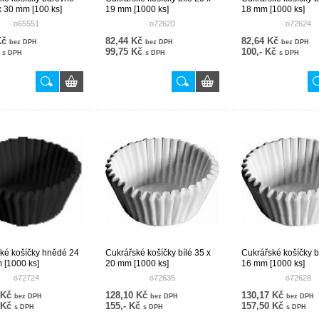
x 30 mm [100 ks]
19 mm [1000 ks]
18 mm [1000 ks]
o65551
o72620
o72624
Kč
82,44 Kč
82,64 Kč
bez DPH
bez DPH
bez DPH
č
99,75 Kč
100,- Kč
s DPH
s DPH
s DPH
ké košíčky hnědé 24
Cukrářské košíčky bílé 35 x
Cukrářské košíčky b
 [1000 ks]
20 mm [1000 ks]
16 mm [1000 ks]
o72724
o72635
o72628
 Kč
128,10 Kč
130,17 Kč
bez DPH
bez DPH
bez DPH
 Kč
155,- Kč
157,50 Kč
s DPH
s DPH
s DPH