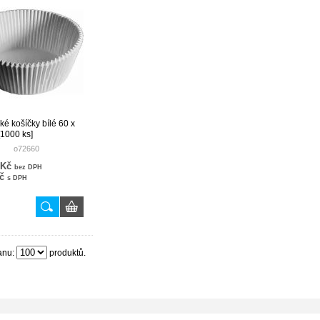
ké košíčky bílé 60 x
1000 ks]
o72660
 Kč
bez DPH
Kč
s DPH
anu:
produktů.