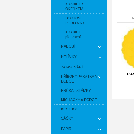
KRABICE S
OKÉNKEM
DORTOVÉ
6
PODLOŽKY
KRABICE
přepravní
NÁDOBÍ
KELÍMKY
ZATAVOVÁNÍ
ROZ
PŘÍBORY,PÁRÁTKA A
BODCE
BRČKA - SLÁMKY
MÍCHAČKY a BODCE
KOŠÍČKY
SÁČKY
PAPÍR