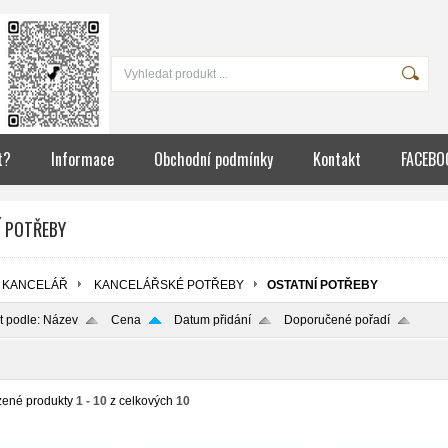
t?
Informace
Obchodní podmínky
Kontakt
FACEBO
Í POTŘEBY
KANCELÁŘ
KANCELÁŘSKÉ POTŘEBY
OSTATNÍ POTŘEBY
t podle:
Název
Cena
Datum přidání
Doporučené pořadí
zené produkty
1 - 10
z celkových
10