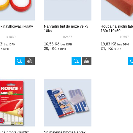
ek navlhčovací kulatý
Náhradní břit do nože velký
Houba na školní tab
10ks
180x110x50
k1030
k2457
k0797
Kč
16,53 Kč
19,83 Kč
bez DPH
bez DPH
bez DPH
č
20,- Kč
24,- Kč
s DPH
s DPH
s DPH
lná hmota Gumfix
Snímatelná hmota Bantex