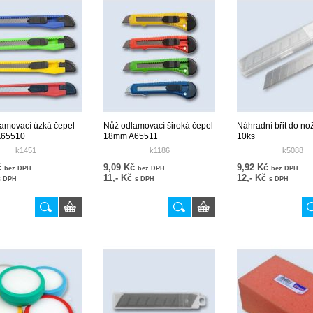
amovací úzká čepel
Nůž odlamovací široká čepel
Náhradní břit do no
A65510
18mm A65511
10ks
k1451
k1186
k5088
č
9,09 Kč
9,92 Kč
bez DPH
bez DPH
bez DPH
11,- Kč
12,- Kč
s DPH
s DPH
s DPH