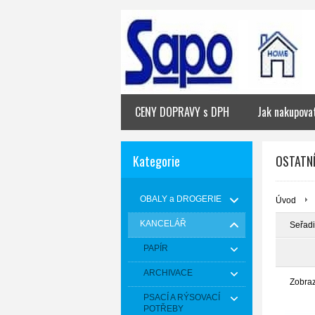
CENY DOPRAVY s DPH
Jak nakupova
Kategorie
OSTATN
OBALY a DROGERIE
Úvod
KANCELÁŘ
Seřadi
PAPÍR
ARCHIVACE
Zobra
PSACÍ A RÝSOVACÍ
POTŘEBY