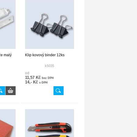
že malý
Klip kovový binder 12ks
k5035
od
11,57 Kč
bez DPH
14,- Kč
s DPH