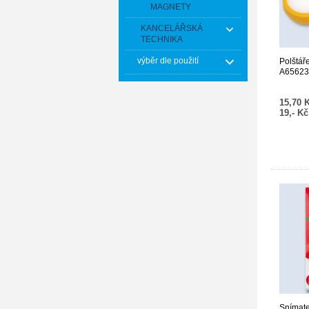
MAGNETY
KANCELÁŘSKÁ
TECHNIKA
výběr dle použití
Polštář
A65623
15,70 
19,- K
Snímate