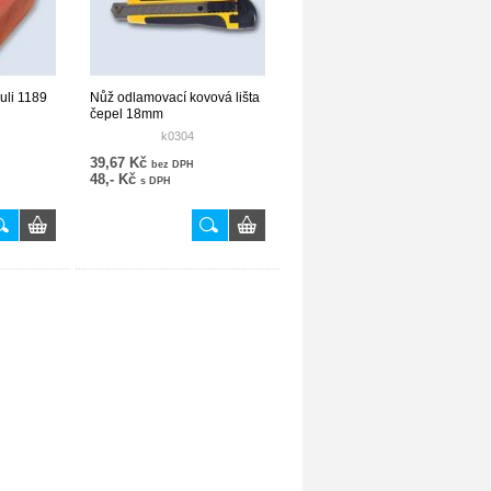
uli 1189
Nůž odlamovací kovová lišta
čepel 18mm
k0304
39,67 Kč
bez DPH
48,- Kč
s DPH