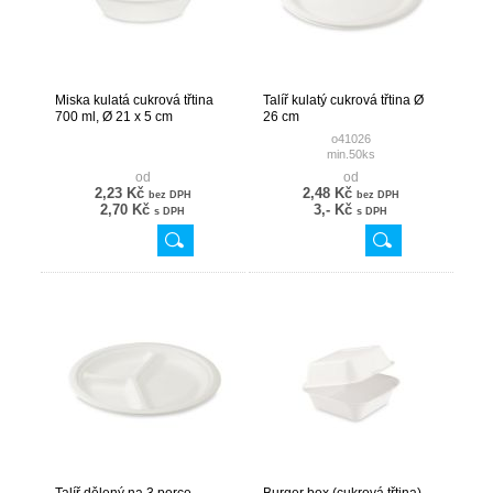
Miska kulatá cukrová třtina
Talíř kulatý cukrová třtina Ø
700 ml, Ø 21 x 5 cm
26 cm
o41026
min.50ks
od
od
2,23 Kč
2,48 Kč
bez DPH
bez DPH
2,70 Kč
3,- Kč
s DPH
s DPH