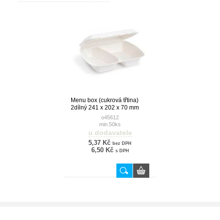
Menu box (cukrová třtina)
2dílný 241 x 202 x 70 mm
1000ml [50 ks]
o45612
min.50ks
u dodavatele
5,37 Kč
bez DPH
6,50 Kč
s DPH