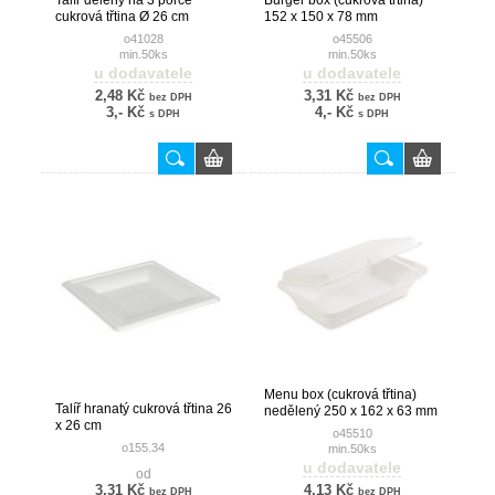
Talíř dělený na 3 porce
Burger box (cukrová třtina)
cukrová třtina Ø 26 cm
152 x 150 x 78 mm
o41028
o45506
min.50ks
min.50ks
u dodavatele
u dodavatele
2,48 Kč
3,31 Kč
bez DPH
bez DPH
3,- Kč
4,- Kč
s DPH
s DPH
Menu box (cukrová třtina)
Talíř hranatý cukrová třtina 26
nedělený 250 x 162 x 63 mm
x 26 cm
1100ml
o45510
o155.34
min.50ks
u dodavatele
od
3,31 Kč
4,13 Kč
bez DPH
bez DPH