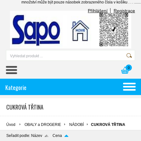
množství může být pouze násobek zobrazeného čísla v košíku . . . .......... individu
Přihlášení
Registrace
0
Kategorie
CUKROVÁ TŘTINA
Úvod
OBALY a DROGERIE
NÁDOBÍ
CUKROVÁ TŘTINA
Seřadit podle:
Název
Cena