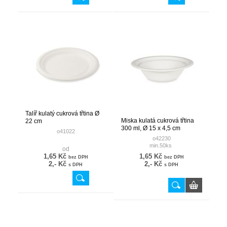
Talíř kulatý cukrová třtina Ø
Miska kulatá cukrová třtina
22 cm
300 ml, Ø 15 x 4,5 cm
o41022
o42230
min.50ks
od
1,65 Kč
1,65 Kč
bez DPH
bez DPH
2,- Kč
2,- Kč
s DPH
s DPH