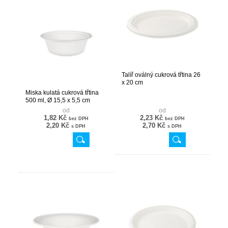
Talíř oválný cukrová třtina 26
x 20 cm
Miska kulatá cukrová třtina
500 ml, Ø 15,5 x 5,5 cm
od
od
1,82 Kč
2,23 Kč
bez DPH
bez DPH
2,20 Kč
2,70 Kč
s DPH
s DPH