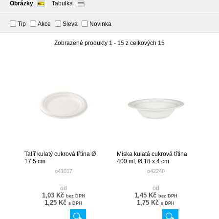
Obrázky
Tabulka
Tip
Akce
Sleva
Novinka
Zobrazené produkty
1 - 15
z celkových
15
Talíř kulatý cukrová třtina Ø
Miska kulatá cukrová třtina
17,5 cm
400 ml, Ø 18 x 4 cm
o41017
o42240
od
od
1,03 Kč
1,45 Kč
bez DPH
bez DPH
1,25 Kč
1,75 Kč
s DPH
s DPH