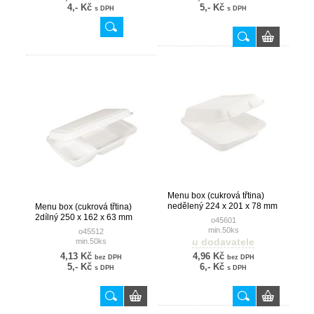
4,- Kč
5,- Kč
s DPH
s DPH
Menu box (cukrová třtina)
nedělený 224 x 201 x 78 mm
Menu box (cukrová třtina)
1100ml
2dílný 250 x 162 x 63 mm
o45601
620ml
min.50ks
o45512
u dodavatele
min.50ks
4,13 Kč
4,96 Kč
bez DPH
bez DPH
5,- Kč
6,- Kč
s DPH
s DPH