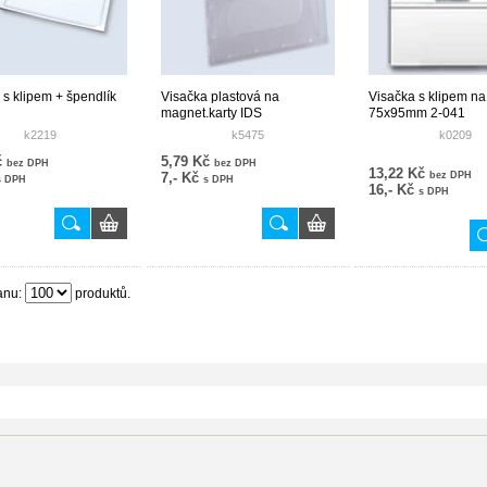
 s klipem + špendlík
Visačka plastová na
Visačka s klipem na
magnet.karty IDS
75x95mm 2-041
k2219
k5475
k0209
č
5,79 Kč
bez DPH
bez DPH
13,22 Kč
7,- Kč
bez DPH
s DPH
s DPH
16,- Kč
s DPH
anu:
produktů.