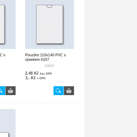
C s
Pouzdro 110x140 PVC s
výsekem 4207
k0637
2,48 Kč
bez DPH
3,- Kč
s DPH