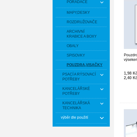
POŘADAČE
MAPY,DESKY
ROZDRUŽOVAČE
ARCHIVNÍ
KRABICE A BOXY
OBALY
Pouzdr
SPISOVKY
výseke
POUZDRA,VISAČKY
1,98 K
PSACÍ A RÝSOVACÍ
2,40 K
POTŘEBY
KANCELÁŘSKÉ
POTŘEBY
KANCELÁŘSKÁ
TECHNIKA
výběr dle použití