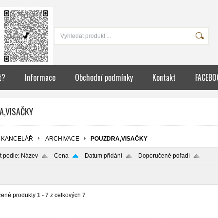
t?
Informace
Obchodní podmínky
Kontakt
FACEBO
A,VISAČKY
KANCELÁŘ
ARCHIVACE
POUZDRA,VISAČKY
t podle:
Název
Cena
Datum přidání
Doporučené pořadí
zené produkty
1 - 7
z celkových
7