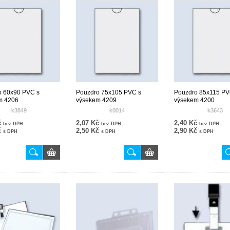
o 60x90 PVC s
Pouzdro 75x105 PVC s
Pouzdro 85x115 PV
m 4206
výsekem 4209
výsekem 4200
k3849
k0014
k3643
č
2,07 Kč
2,40 Kč
bez DPH
bez DPH
bez DPH
č
2,50 Kč
2,90 Kč
s DPH
s DPH
s DPH