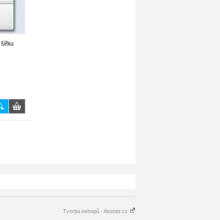
 šířku
Tvorba eshopů - Atomer.cz