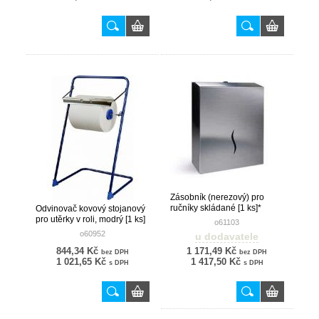
Zásobník (nerezový) pro
ručníky skládané [1 ks]*
Odvinovač kovový stojanový
pro utěrky v roli, modrý [1 ks]
o61103
o60952
u dodavatele
844,34 Kč
1 171,49 Kč
bez DPH
bez DPH
1 021,65 Kč
1 417,50 Kč
s DPH
s DPH