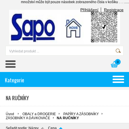
množství může být pouze násobek zobrazeného čísla v košíku . . . .......... individ
Přihlášení
Registrace
0
Kategorie
NA RUČNÍKY
Úvod
OBALY a DROGERIE
PAPÍRY A ZÁSOBNÍKY
ZÁSOBNÍKY A DÁVKOVAČE
NA RUČNÍKY
Seřadit podle:
Název
Cena