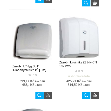
Zásobník ručníky ZZ bílý CN
197 větší
Zásobník "Hyg.Soft"
skládaných ručníků [1 ks]
d5089
o60703
u dodavatele
399,17 Kč
425,21 Kč
bez DPH
bez DPH
483,- Kč
514,50 Kč
s DPH
s DPH