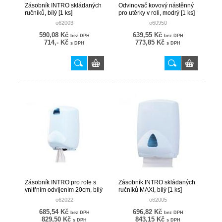
Zásobník INTRO skládaných
Odvinovač kovový nástěnný
ručníků, bílý [1 ks]
pro utěrky v roli, modrý [1 ks]
o62003
o60950
590,08 Kč
639,55 Kč
bez DPH
bez DPH
714,- Kč
773,85 Kč
s DPH
s DPH
Zásobník INTRO pro role s
Zásobník INTRO skládaných
vnitřním odvíjením 20cm, bílý
ručníků MAXI, bílý [1 ks]
[1 ks]
o62022
o62005
685,54 Kč
696,82 Kč
bez DPH
bez DPH
829,50 Kč
843,15 Kč
s DPH
s DPH