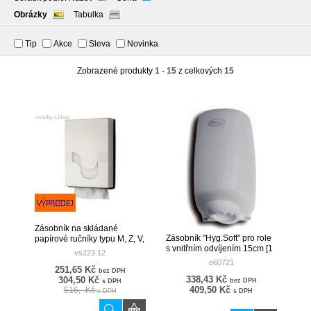
Obrázky
Tabulka
Tip
Akce
Sleva
Novinka
Zobrazené produkty
1 - 15
z celkových
15
Sleva
Zásobník na skládané
Zásobník "Hyg.Soft" pro role
papírové ručníky typu M, Z, V,
s vnitřním odvíjením 15cm [1
ZZ / bílý CELTEX 92130
vs223.12
ks]
o60721
251,65 Kč
bez DPH
338,43 Kč
304,50 Kč
bez DPH
s DPH
409,50 Kč
516,- Kč
s DPH
s DPH