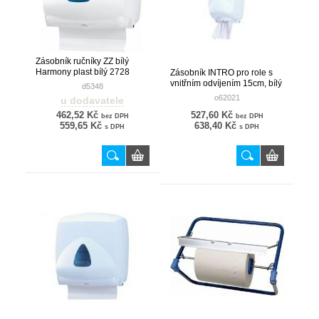
Zásobník ručníky ZZ bílý
Harmony plast bílý 2728
Zásobník INTRO pro role s
vnitřním odvíjením 15cm, bílý
d5348
[1 ks]
o62021
u dodavatele
462,52 Kč
527,60 Kč
bez DPH
bez DPH
559,65 Kč
638,40 Kč
s DPH
s DPH