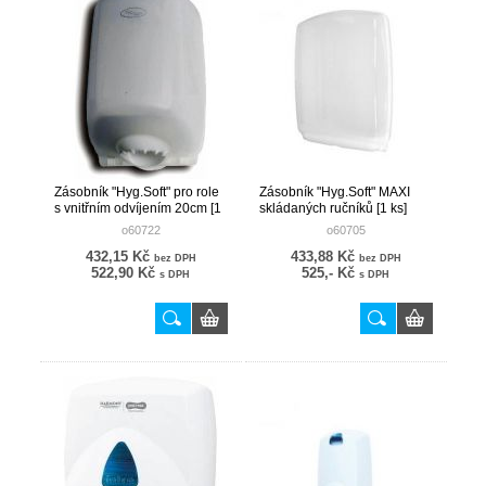
Zásobník "Hyg.Soft" pro role
Zásobník "Hyg.Soft" MAXI
s vnitřním odvíjením 20cm [1
skládaných ručníků [1 ks]
ks]
o60722
o60705
432,15 Kč
433,88 Kč
bez DPH
bez DPH
522,90 Kč
525,- Kč
s DPH
s DPH