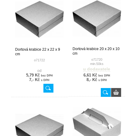
Dortová krabice 20 x 20 x 10
Dortová krabice 22 x 22 x 9
cm
cm
o71720
o71722
min.50ks
u dodavatele
od
5,79 Kč
6,61 Kč
bez DPH
bez DPH
7,- Kč
8,- Kč
s DPH
s DPH