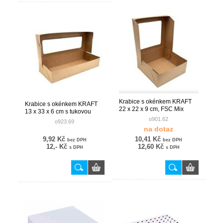
Krabice s okénkem KRAFT
Krabice s okénkem KRAFT
22 x 22 x 9 cm, FSC Mix
13 x 33 x 6 cm s tukovou
bariérou
o901.62
o923.69
na dotaz
9,92 Kč
10,41 Kč
bez DPH
bez DPH
12,- Kč
12,60 Kč
s DPH
s DPH