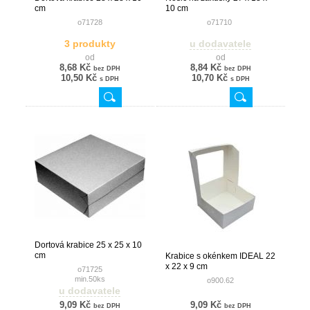
cm
10 cm
o71728
o71710
3 produkty
u dodavatele
od
od
8,68 Kč
8,84 Kč
bez DPH
bez DPH
10,50 Kč
10,70 Kč
s DPH
s DPH
Dortová krabice 25 x 25 x 10
cm
Krabice s okénkem IDEAL 22
x 22 x 9 cm
o71725
min.50ks
o900.62
u dodavatele
9,09 Kč
9,09 Kč
bez DPH
bez DPH