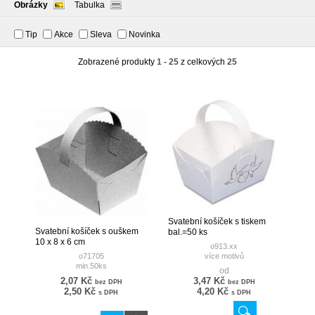
Obrázky
Tabulka
Tip
Akce
Sleva
Novinka
Zobrazené produkty
1 - 25
z celkových
25
Svatební košíček s tiskem
Svatební košíček s ouškem
bal.=50 ks
10 x 8 x 6 cm
o913.xx
o71705
více motivů
min.50ks
od
2,07 Kč
3,47 Kč
bez DPH
bez DPH
2,50 Kč
4,20 Kč
s DPH
s DPH