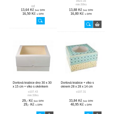
o923.16
min.50ks
od
13,64 Kč
13,88 Kč
bez DPH
bez DPH
16,50 Kč
16,80 Kč
s DPH
s DPH
Dortová krabice dno 30 x 30
Dortová krabice + víko s
x 15 cm + víko s okénkem
oknem 28 x 28 x 14 cm
30x30x10cm
/potisk
o107.43
o107.31
min.50ks
29,- Kč
33,84 Kč
bez DPH
bez DPH
29,- Kč
40,95 Kč
s DPH
s DPH