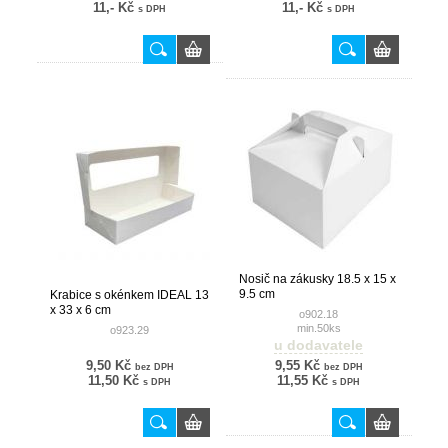
11,- Kč
11,- Kč
s DPH
s DPH
Nosič na zákusky 18.5 x 15 x
9.5 cm
Krabice s okénkem IDEAL 13
x 33 x 6 cm
o902.18
min.50ks
o923.29
u dodavatele
9,50 Kč
9,55 Kč
bez DPH
bez DPH
11,50 Kč
11,55 Kč
s DPH
s DPH