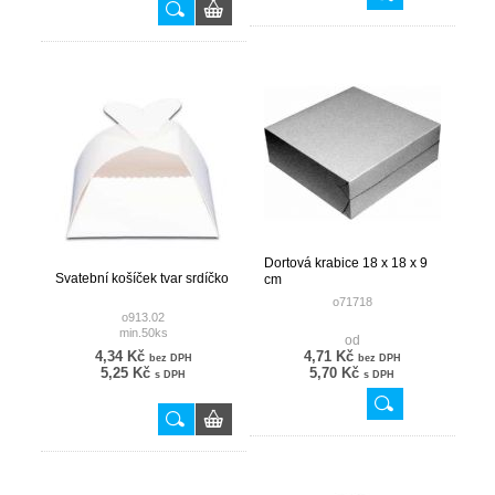
Dortová krabice 18 x 18 x 9
Svatební košíček tvar srdíčko
cm
o71718
o913.02
min.50ks
od
4,34 Kč
4,71 Kč
bez DPH
bez DPH
5,25 Kč
5,70 Kč
s DPH
s DPH