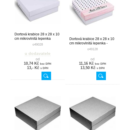
Dortová krabice 28 x 28 x 10
cm mikrovlnitá lepenka
Dortová krabice 28 x 28 x 10
cm mikrovlnitá lepenka -
o49028
potisk
o49128
u dodavatele
od
od
10,74 Kč
11,16 Kč
bez DPH
bez DPH
13,- Kč
13,50 Kč
s DPH
s DPH