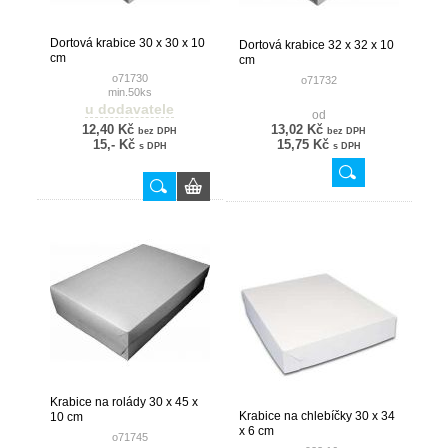
Dortová krabice 30 x 30 x 10
Dortová krabice 32 x 32 x 10
cm
cm
o71730
o71732
min.50ks
u dodavatele
od
12,40 Kč
13,02 Kč
bez DPH
bez DPH
15,- Kč
15,75 Kč
s DPH
s DPH
Krabice na rolády 30 x 45 x
Krabice na chlebíčky 30 x 34
10 cm
x 6 cm
o71745