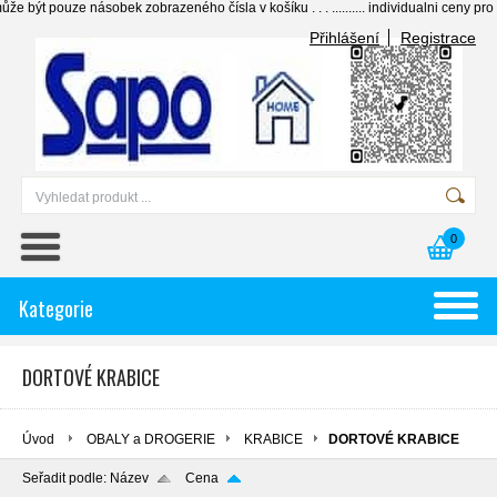
 pouze násobek zobrazeného čísla v košíku . . . .......... individualni ceny pro vyšš
Přihlášení
Registrace
0
Kategorie
DORTOVÉ KRABICE
Úvod
OBALY a DROGERIE
KRABICE
DORTOVÉ KRABICE
Seřadit podle:
Název
Cena