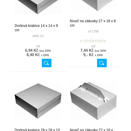
Nosič na zákusky 27 x 18 x 8
cm
Dortová krabice 14 x 14 x 9
cm
o71708
o900.14
u dodavatele
od
od
6,94 Kč
7,44 Kč
bez DPH
bez DPH
8,40 Kč
9,- Kč
s DPH
s DPH
Dortová krabice 28 x 28 x 10
Nosič na zákusky 27 x 18 x