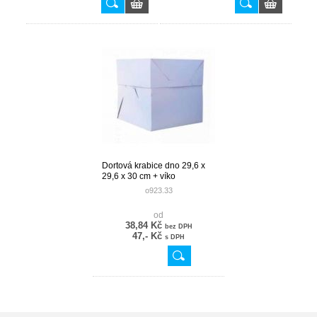
Dortová krabice dno 29,6 x
29,6 x 30 cm + víko
30x30x12cm
o923.33
od
38,84 Kč
bez DPH
47,- Kč
s DPH