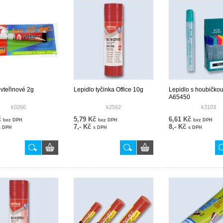
 vteřinové 2g
Lepidlo tyčinka Office 10g
Lepidlo s houbičko
A65450
k0266
k2562
k3103
č
5,79 Kč
6,61 Kč
bez DPH
bez DPH
bez DPH
7,- Kč
8,- Kč
s DPH
s DPH
s DPH