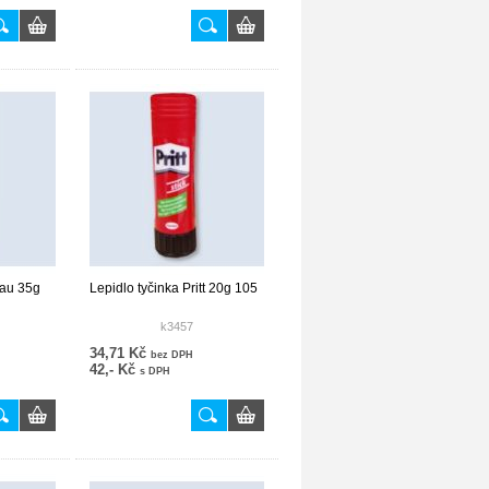
nau 35g
Lepidlo tyčinka Pritt 20g 105
k3457
34,71 Kč
bez DPH
42,- Kč
s DPH