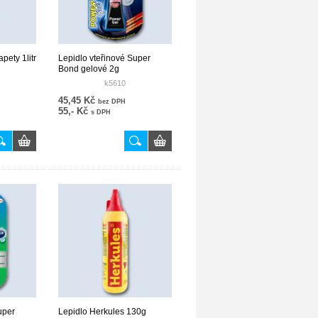
pety 1litr
Lepidlo vteřinové Super
Bond gelové 2g
k5610
45,45 Kč
bez DPH
55,- Kč
s DPH
uper
Lepidlo Herkules 130g