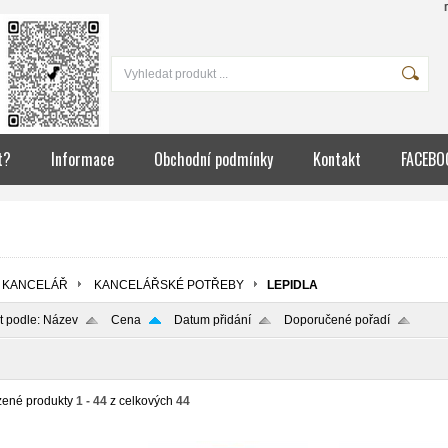
množství může 
t?
Informace
Obchodní podmínky
Kontakt
FACEBO
KANCELÁŘ
KANCELÁŘSKÉ POTŘEBY
LEPIDLA
t podle:
Název
Cena
Datum přidání
Doporučené pořadí
zené produkty
1 - 44
z celkových
44