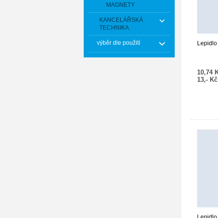
MAGNETY
KANCELÁŘSKÁ
TECHNIKA
výběr dle použití
Lepidlo
10,74 
13,- K
Lepidlo