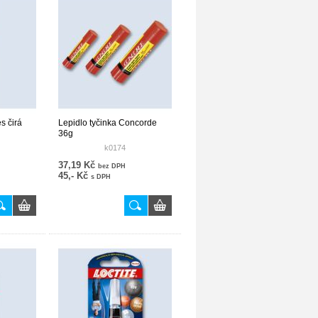
s čirá
Lepidlo tyčinka Concorde
36g
k0174
37,19 Kč
bez DPH
45,- Kč
s DPH