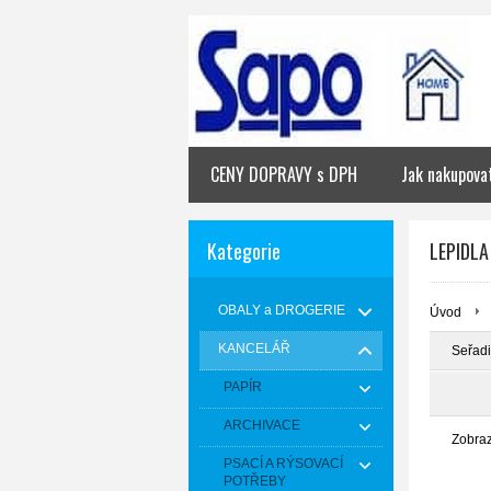
CENY DOPRAVY s DPH
Jak nakupova
Kategorie
LEPIDLA
OBALY a DROGERIE
Úvod
KANCELÁŘ
Seřadi
PAPÍR
ARCHIVACE
Zobra
PSACÍ A RÝSOVACÍ
POTŘEBY