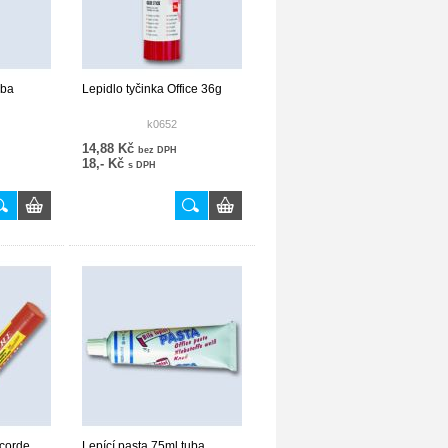
uba
Lepidlo tyčinka Office 36g
k0652
14,88 Kč
bez DPH
18,- Kč
s DPH
ncorde
Lepící pasta 75ml tuba