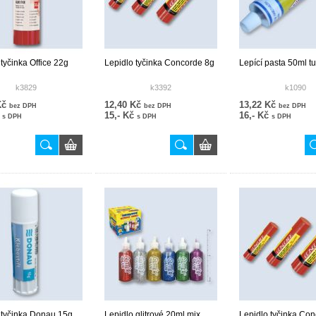
 tyčinka Office 22g
Lepidlo tyčinka Concorde 8g
Lepící pasta 50ml t
k3829
k3392
k1090
Kč
12,40 Kč
13,22 Kč
bez DPH
bez DPH
bez DPH
č
15,- Kč
16,- Kč
s DPH
s DPH
s DPH
 tyčinka Donau 15g
Lepidlo glitrové 20ml mix
Lepidlo tyčinka Co