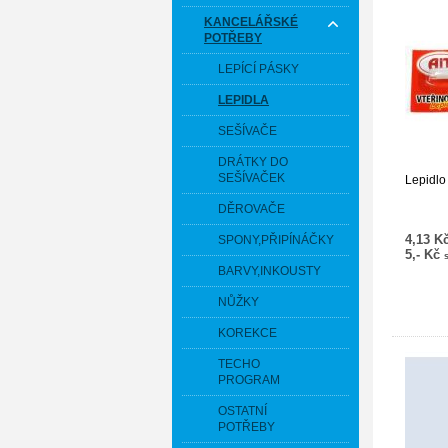
KANCELÁŘSKÉ
POTŘEBY
LEPÍCÍ PÁSKY
LEPIDLA
SEŠÍVAČE
DRÁTKY DO
SEŠÍVAČEK
Lepidlo
DĚROVAČE
4,13 K
SPONY,PŘIPÍNÁČKY
5,- Kč
BARVY,INKOUSTY
NŮŽKY
KOREKCE
TECHO
PROGRAM
OSTATNÍ
POTŘEBY