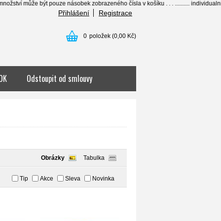
být pouze násobek zobrazeného čísla v košíku . . . .......... individualni ceny pro 
Přihlášení
Registrace
0
položek
(0,00 Kč)
OK
Odstoupit od smlouvy
Obrázky
Tabulka
Tip
Akce
Sleva
Novinka