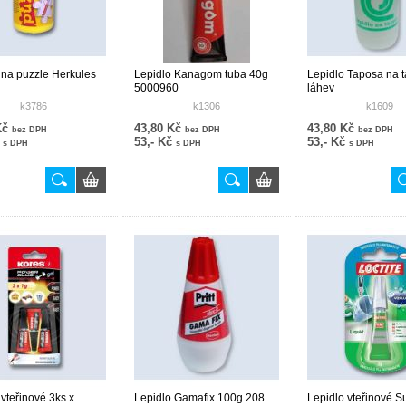
 na puzzle Herkules
Lepidlo Kanagom tuba 40g
Lepidlo Taposa na ta
5000960
láhev
k3786
k1306
k1609
Kč
43,80 Kč
43,80 Kč
bez DPH
bez DPH
bez DPH
č
53,- Kč
53,- Kč
s DPH
s DPH
s DPH
 vteřinové 3ks x
Lepidlo Gamafix 100g 208
Lepidlo vteřinové S