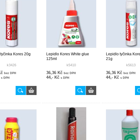
 tyčinka Kores 20g
Lepidlo Kores White glue
Lepidlo tyčinka Kore
125ml
21g
k3426
k5410
k5613
Kč
36,36 Kč
36,36 Kč
bez DPH
bez DPH
bez DPH
č
44,- Kč
44,- Kč
s DPH
s DPH
s DPH