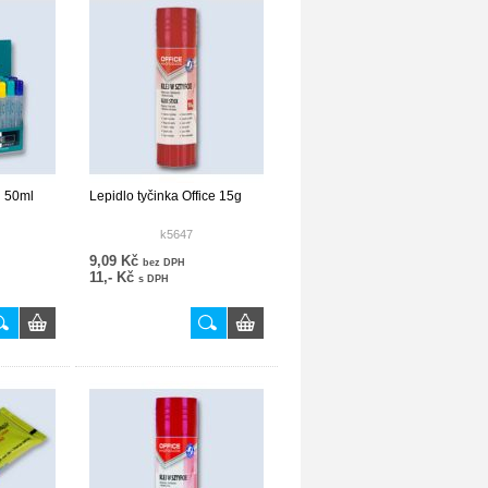
u 50ml
Lepidlo tyčinka Office 15g
k5647
9,09 Kč
bez DPH
11,- Kč
s DPH