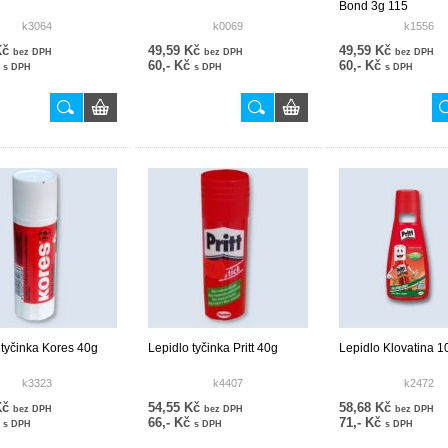
Bond 3g 115
k3064
k0069
k1556
Kč
49,59 Kč
49,59 Kč
bez DPH
bez DPH
bez DPH
č
60,- Kč
60,- Kč
s DPH
s DPH
s DPH
 tyčinka Kores 40g
Lepidlo tyčinka Pritt 40g
Lepidlo Klovatina 1
k3323
k4407
k2472
Kč
54,55 Kč
58,68 Kč
bez DPH
bez DPH
bez DPH
č
66,- Kč
71,- Kč
s DPH
s DPH
s DPH