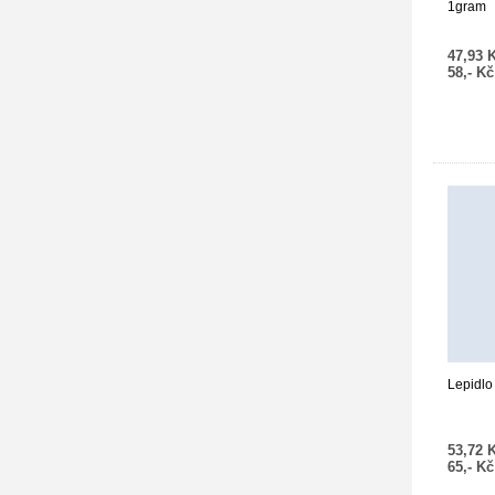
1gram
47,93 
58,- K
Lepidlo
53,72 
65,- K