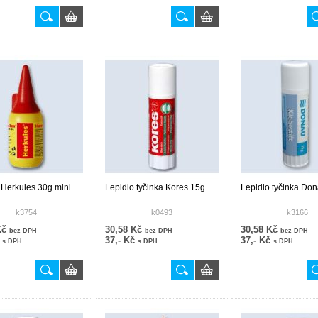
 Herkules 30g mini
Lepidlo tyčinka Kores 15g
Lepidlo tyčinka Do
k3754
k0493
k3166
Kč
30,58 Kč
30,58 Kč
bez DPH
bez DPH
bez DPH
č
37,- Kč
37,- Kč
s DPH
s DPH
s DPH