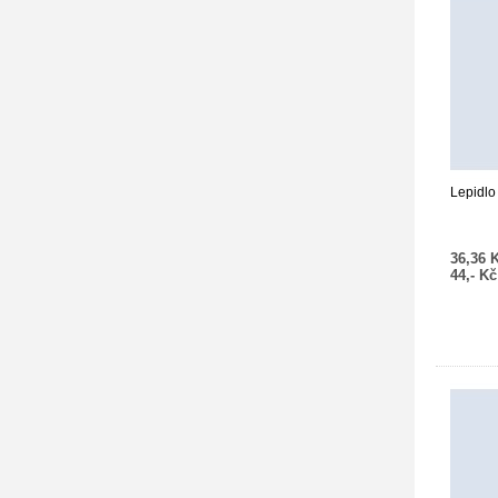
Lepidlo
36,36 
44,- K