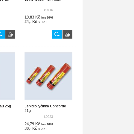
k0416
19,83 Kč
bez DPH
24,- Kč
s DPH
nau 25g
Lepidlo tyčinka Concorde
21g
k0223
24,79 Kč
bez DPH
30,- Kč
s DPH