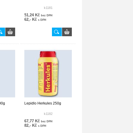
k1181
51,24 Kč
bez DPH
62,- Kč
s DPH
00g
Lepidlo Herkules 250g
k1182
67,77 Kč
bez DPH
82,- Kč
s DPH