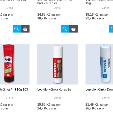
barev 632 1ks
15g
k4391
k5894
k4028
Kč
14,88 Kč
18,18 Kč
bez DPH
bez DPH
bez DPH
č
18,- Kč
22,- Kč
s DPH
s DPH
s DPH
tyčinka Pritt 10g 103
Lepidlo tyčinka Kores 8g
Lepidlo tyčinka Do
k1711
k5031
k2515
Kč
19,83 Kč
21,49 Kč
bez DPH
bez DPH
bez DPH
č
24,- Kč
26,- Kč
s DPH
s DPH
s DPH