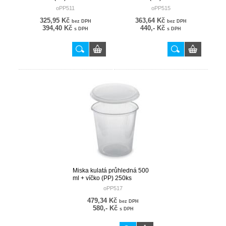
oPP511
oPP515
325,95 Kč
363,64 Kč
bez DPH
bez DPH
394,40 Kč
440,- Kč
s DPH
s DPH
Miska kulatá průhledná 500
ml + víčko (PP) 250ks
oPP517
479,34 Kč
bez DPH
580,- Kč
s DPH