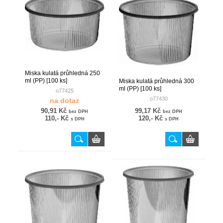
Miska kulatá průhledná 250
ml (PP) [100 ks]
Miska kulatá průhledná 300
ml (PP) [100 ks]
o77425
o77430
na dotaz
90,91 Kč
99,17 Kč
bez DPH
bez DPH
110,- Kč
120,- Kč
s DPH
s DPH