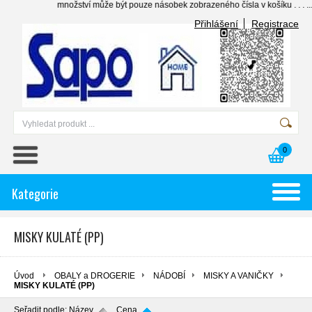
množství může být pouze násobek zobrazeného čísla v košíku . . . .......
Přihlášení
Registrace
0
Kategorie
MISKY KULATÉ (PP)
Úvod
OBALY a DROGERIE
NÁDOBÍ
MISKY A VANIČKY
MISKY KULATÉ (PP)
Seřadit podle:
Název
Cena