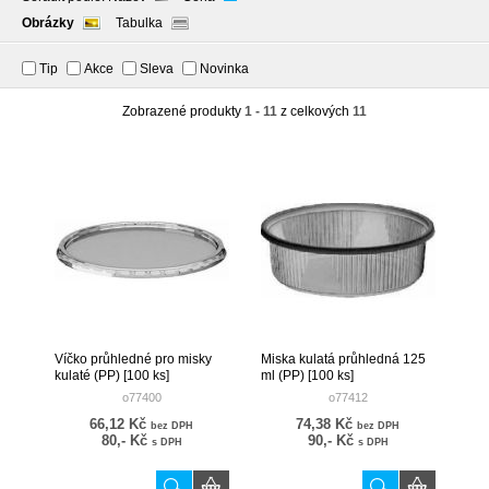
Obrázky
Tabulka
Tip
Akce
Sleva
Novinka
Zobrazené produkty
1 - 11
z celkových
11
Víčko průhledné pro misky
Miska kulatá průhledná 125
kulaté (PP) [100 ks]
ml (PP) [100 ks]
o77400
o77412
66,12 Kč
74,38 Kč
bez DPH
bez DPH
80,- Kč
90,- Kč
s DPH
s DPH