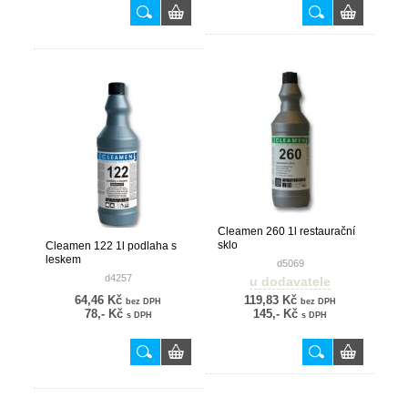
Cleamen 260 1l restaurační
sklo
Cleamen 122 1l podlaha s
leskem
d5069
d4257
u dodavatele
64,46 Kč
119,83 Kč
bez DPH
bez DPH
78,- Kč
145,- Kč
s DPH
s DPH