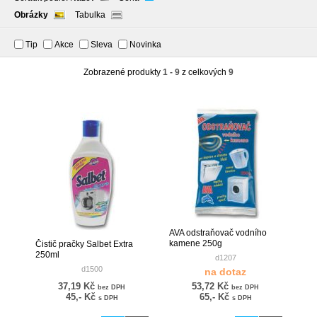
Obrázky
Tabulka
Tip
Akce
Sleva
Novinka
Zobrazené produkty
1 - 9
z celkových
9
AVA odstraňovač vodního
kamene 250g
Čistič pračky Salbet Extra
250ml
d1207
d1500
na dotaz
37,19 Kč
53,72 Kč
bez DPH
bez DPH
45,- Kč
65,- Kč
s DPH
s DPH