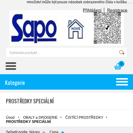
množství může být pouze násobek zobrazeného čísla v košíku . . . .....
Přihlášení
Registrace
0
Kategorie
PROSTŘEDKY SPECIÁLNÍ
Úvod
OBALY a DROGERIE
ČISTÍCÍ PROSTŘEDKY
PROSTŘEDKY SPECIÁLNÍ
Seřadit podle:
Název
Cena