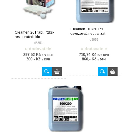
Cleamen 101/201 5l
Cleamen 261 tabl. 72ks-
osvěžovač neutralizát
restaurační sklo
d3953
d5851
u dodavatele
u dodavatele
297,52 Kč
710,74 Kč
bez DPH
bez DPH
360,- Kč
860,- Kč
s DPH
s DPH