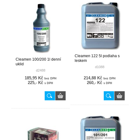
Cleamen 122 5l podlaha s
Cleamen 100/200 1l denní
leskem
uklid
d1088
d2488
185,95 Kč
214,88 Kč
bez DPH
bez DPH
225,- Kč
260,- Kč
s DPH
s DPH