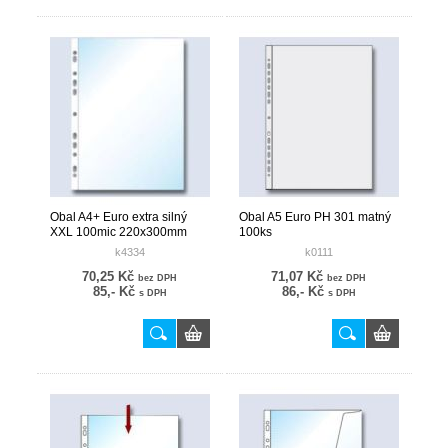
Obal A4+ Euro extra silný
Obal A5 Euro PH 301 matný
XXL 100mic 220x300mm
100ks
25ks
k4334
k0111
70,25 Kč
71,07 Kč
bez DPH
bez DPH
85,- Kč
86,- Kč
s DPH
s DPH