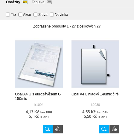
Obrázky
Tabulka
Tip
Akce
Sleva
Novinka
Zobrazené produkty
1 - 27
z celkových
27
Obal A4 U s eurozávěsem G
Obal A4 L hladký 140mic čiré
150mic
k1004
k2030
4,13 Kč
4,55 Kč
bez DPH
bez DPH
5,- Kč
5,50 Kč
s DPH
s DPH