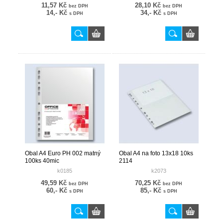
11,57 Kč
28,10 Kč
bez DPH
bez DPH
14,- Kč
34,- Kč
s DPH
s DPH
Obal A4 Euro PH 002 matný
Obal A4 na foto 13x18 10ks
100ks 40mic
2114
k0185
k2073
49,59 Kč
70,25 Kč
bez DPH
bez DPH
60,- Kč
85,- Kč
s DPH
s DPH