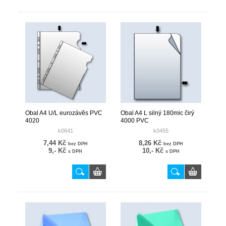
Obal A4 U/L eurozávěs PVC
Obal A4 L silný 180mic čirý
4020
4000 PVC
k0641
k0455
7,44 Kč
8,26 Kč
bez DPH
bez DPH
9,- Kč
10,- Kč
s DPH
s DPH