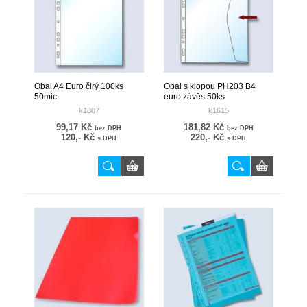
Obal A4 Euro čirý 100ks
Obal s klopou PH203 B4
50mic
euro závěs 50ks
k1807
k1615
99,17 Kč
181,82 Kč
bez DPH
bez DPH
120,- Kč
220,- Kč
s DPH
s DPH