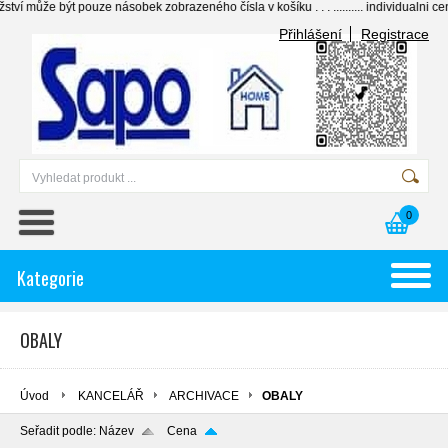
e být pouze násobek zobrazeného čísla v košíku . . . .......... individualni ceny pr
Přihlášení
Registrace
0
Kategorie
OBALY
Úvod
KANCELÁŘ
ARCHIVACE
OBALY
Seřadit podle:
Název
Cena