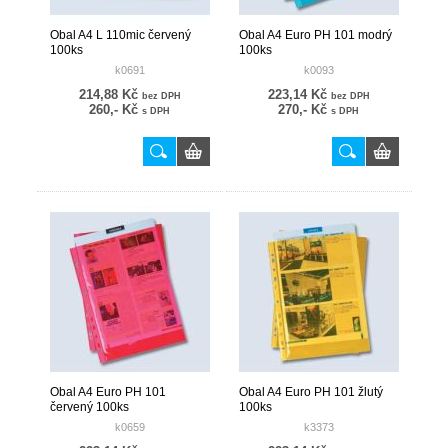
Obal A4 L 110mic červený
Obal A4 Euro PH 101 modrý
100ks
100ks
k0691
k0093
214,88 Kč
223,14 Kč
bez DPH
bez DPH
260,- Kč
270,- Kč
s DPH
s DPH
Obal A4 Euro PH 101
Obal A4 Euro PH 101 žlutý
červený 100ks
100ks
k0659
k3373