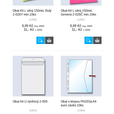
Obal A4 L silný 150mic žlutý
Obal A4 L silný 150mic
2-026Y min.10ks
červený 2-026Č min.10ks
k2806
k2807
9,09 Kč
9,09 Kč
bez DPH
bez DPH
11,- Kč
11,- Kč
s DPH
s DPH
Obal A4 U vývěsný 2-005
Obal s klopou PH203a A4
euro závěs 10ks
k0642
k3966