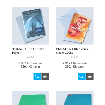
Obal A4 L AH 101 115mic
Obal A4 L AH 102 120mic
100ks
hladký 100ks
k0450
k0690
272,73 Kč
272,73 Kč
bez DPH
bez DPH
330,- Kč
330,- Kč
s DPH
s DPH