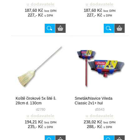
u dodavatele
u dodavatele
187,60 Kč
187,60 Kč
bez DPH
bez DPH
227,- Kč
227,- Kč
s DPH
s DPH
Koště čirokové 5x šité š.
Smeták/hlavice Vileda
28cm d. 130cm
Classic 2v1+ hul
d2780
d5543
u dodavatele
u dodavatele
194,21 Kč
238,02 Kč
bez DPH
bez DPH
235,- Kč
288,- Kč
s DPH
s DPH