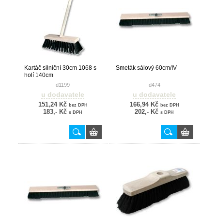
Kartáč silniční 30cm 1068 s
Smeták sálový 60cm/IV
holí 140cm
d1199
d474
u dodavatele
u dodavatele
151,24 Kč
166,94 Kč
bez DPH
bez DPH
183,- Kč
202,- Kč
s DPH
s DPH