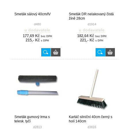
Smeták sálový 40cm/IV
Smeták DR nelakovaný čistá
žíně 28cm
d480
d1914
u dodavatele
u dodavatele
177,69 Kč
182,64 Kč
bez DPH
bez DPH
215,- Kč
221,- Kč
s DPH
s DPH
Smeták gumový Irma s
Kartáč silniční 40cm černý s
telesk. tyčí
holí 140cm
d2813
d3816