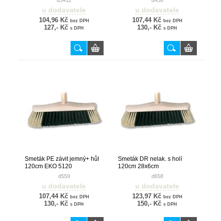
d3412
d456
u dodavatele
u dodavatele
104,96 Kč
107,44 Kč
bez DPH
bez DPH
127,- Kč
130,- Kč
s DPH
s DPH
Smeták PE závit jemný+ hůl
Smeták DR nelak. s holí
120cm EKO 5120
120cm 28x6cm
d559
d658
u dodavatele
u dodavatele
107,44 Kč
123,97 Kč
bez DPH
bez DPH
130,- Kč
150,- Kč
s DPH
s DPH