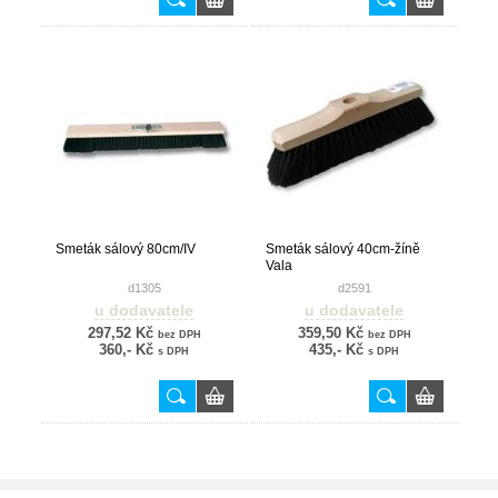
Smeták sálový 80cm/IV
Smeták sálový 40cm-žíně
Vala
d1305
d2591
u dodavatele
u dodavatele
297,52 Kč
359,50 Kč
bez DPH
bez DPH
360,- Kč
435,- Kč
s DPH
s DPH