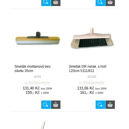
Smeták molitanový bez
Smeták DR nelak. s holí
závitu 35cm
120cm 5111/611
d254
d2160
u dodavatele
u dodavatele
131,40 Kč
133,06 Kč
bez DPH
bez DPH
159,- Kč
161,- Kč
s DPH
s DPH