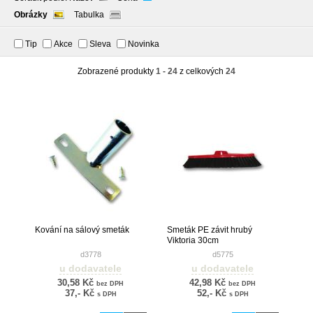
Obrázky
Tabulka
Tip
Akce
Sleva
Novinka
Zobrazené produkty
1 - 24
z celkových
24
Kování na sálový smeták
Smeták PE závit hrubý
Viktoria 30cm
d3778
d5775
u dodavatele
u dodavatele
30,58 Kč
42,98 Kč
bez DPH
bez DPH
37,- Kč
52,- Kč
s DPH
s DPH