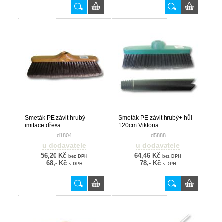
Smeták PE závit hrubý
Smeták PE závit hrubý+ hůl
imitace dřeva
120cm Viktoria
d1804
d5888
u dodavatele
u dodavatele
56,20 Kč
64,46 Kč
bez DPH
bez DPH
68,- Kč
78,- Kč
s DPH
s DPH