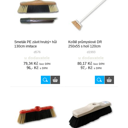
Smeták PE závit hrubý+ hůl
Koště průmyslové DR
130cm imitace
250x55 s holí 120cm
d576
d1993
u dodavatele
u dodavatele
79,34 Kč
80,17 Kč
bez DPH
bez DPH
96,- Kč
97,- Kč
s DPH
s DPH