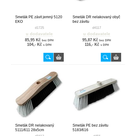
Smeták PE závit jemný 5120
Smeták DR nelakovaný obyč
EKO
bez závitu
d1725
d4117
u dodavatele
u dodavatele
85,95 Kč
95,87 Kč
bez DPH
bez DPH
104,- Kč
116,- Kč
s DPH
s DPH
Smeták DR nelakovaný
Smeták PE bez závitu
5111/611 28x5cm
5183/616