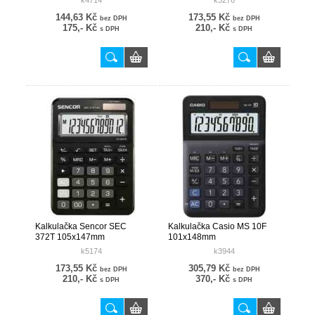
k4714
k3276
144,63 Kč
173,55 Kč
bez DPH
bez DPH
175,- Kč
210,- Kč
s DPH
s DPH
Kalkulačka Sencor SEC
Kalkulačka Casio MS 10F
372T 105x147mm
101x148mm
k5174
k3944
173,55 Kč
305,79 Kč
bez DPH
bez DPH
210,- Kč
370,- Kč
s DPH
s DPH