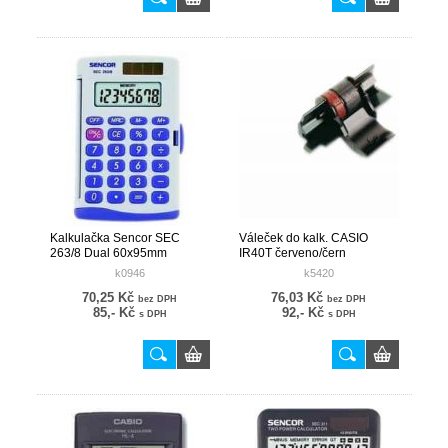
Kalkulačka Sencor SEC
Váleček do kalk. CASIO
263/8 Dual 60x95mm
IR40T červeno/čern
k0946
k5420
70,25 Kč
76,03 Kč
bez DPH
bez DPH
85,- Kč
92,- Kč
s DPH
s DPH