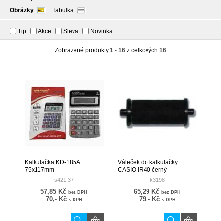
Obrázky
Tabulka
Tip
Akce
Sleva
Novinka
Zobrazené produkty
1 - 16
z celkových
16
Kalkulačka KD-185A
Váleček do kalkulačky
75x117mm
CASIO IR40 černý
s421.37
k3198
57,85 Kč
65,29 Kč
bez DPH
bez DPH
70,- Kč
79,- Kč
s DPH
s DPH