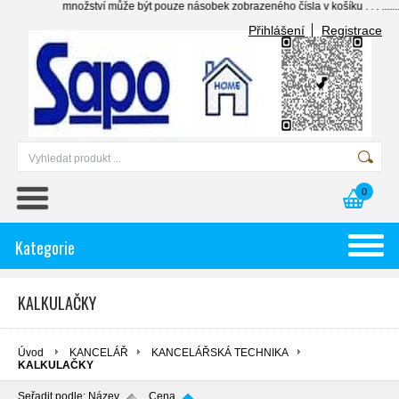
množství může být pouze násobek zobrazeného čísla v košíku . . . .......... individu
Přihlášení
Registrace
0
Kategorie
KALKULAČKY
Úvod
KANCELÁŘ
KANCELÁŘSKÁ TECHNIKA
KALKULAČKY
Seřadit podle:
Název
Cena