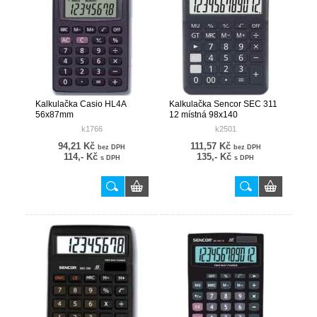
Kalkulačka Casio HL4A
Kalkulačka Sencor SEC 311
56x87mm
12 místná 98x140
k1766
k2501
94,21 Kč
111,57 Kč
bez DPH
bez DPH
114,- Kč
135,- Kč
s DPH
s DPH