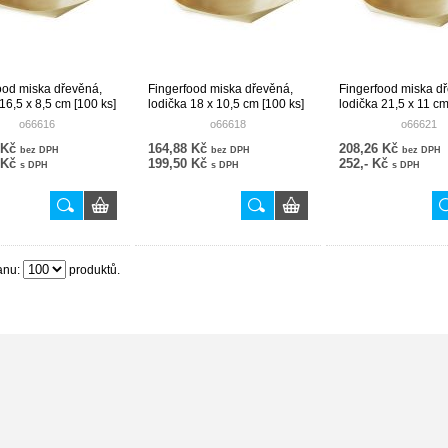
ood miska dřevěná,
Fingerfood miska dřevěná,
Fingerfood miska d
16,5 x 8,5 cm [100 ks]
lodička 18 x 10,5 cm [100 ks]
lodička 21,5 x 11 cm
o66616
o66618
o66621
 Kč
164,88 Kč
208,26 Kč
bez DPH
bez DPH
bez DPH
 Kč
199,50 Kč
252,- Kč
s DPH
s DPH
s DPH
anu:
produktů.