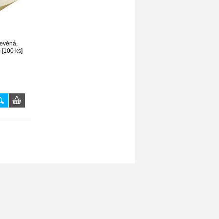
řevěná,
 [100 ks]