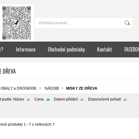
t?
Informace
Obchodní podmínky
Kontakt
FACEBO
E DŘEVA
OBALY a DROGERIE
NÁDOBÍ
MISKY ZE DŘEVA
t podle:
Název
Cena
Datum přidání
Doporučené pořadí
zené produkty
1 - 7
z celkových
7