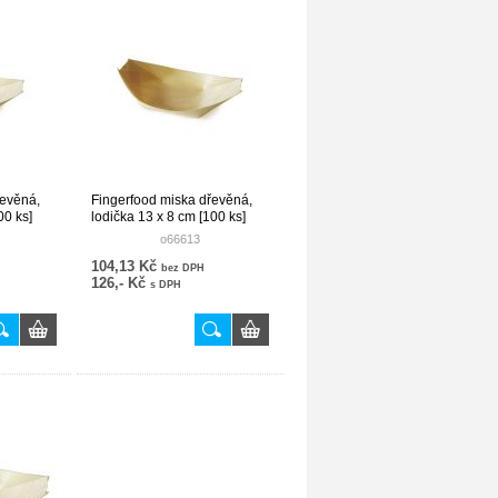
řevěná,
Fingerfood miska dřevěná,
00 ks]
lodička 13 x 8 cm [100 ks]
o66613
104,13 Kč
bez DPH
126,- Kč
s DPH