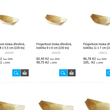
ood miska dřevěná,
Fingerfood miska dřevěná,
Fingerfood miska d
8 x 5,5 cm [100 ks]
lodička 9 x 6 cm [100 ks]
lodička 11 x 7 cm [1
o66608
o66609
o66611
Kč
82,44 Kč
86,78 Kč
bez DPH
bez DPH
bez DPH
Kč
99,75 Kč
105,- Kč
s DPH
s DPH
s DPH