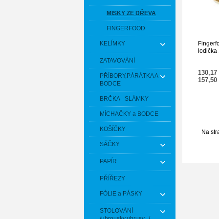
MISKY ZE DŘEVA
FINGERFOOD
KELÍMKY
Fingerf
lodička 
ZATAVOVÁNÍ
130,17
PŘÍBORY,PÁRÁTKA A
157,50
BODCE
BRČKA - SLÁMKY
MÍCHAČKY a BODCE
KOŠÍČKY
Na str
SÁČKY
PAPÍR
PŘÍŘEZY
FÓLIE a PÁSKY
STOLOVÁNÍ
/ubrousky,ubrusy.../