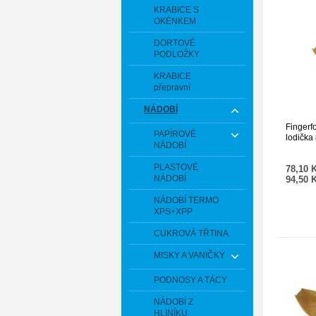
KRABICE S
OKÉNKEM
DORTOVÉ
PODLOŽKY
KRABICE
přepravní
NÁDOBÍ
Fingerf
PAPÍROVÉ
lodička 
NÁDOBÍ
PLASTOVÉ
78,10 
NÁDOBÍ
94,50 
NÁDOBÍ TERMO
XPS+XPP
CUKROVÁ TŘTINA
MISKY A VANIČKY
PODNOSY A TÁCY
NÁDOBÍ Z
HLINÍKU