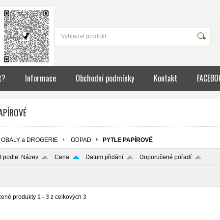
t?
Informace
Obchodní podmínky
Kontakt
FACEBO
APÍROVÉ
OBALY a DROGERIE
ODPAD
PYTLE PAPÍROVÉ
t podle:
Název
Cena
Datum přidání
Doporučené pořadí
zené produkty
1 - 3
z celkových
3