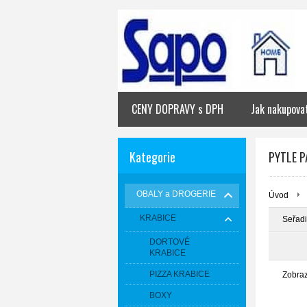
CENY DOPRAVY s DPH
Jak nakupova
Kategorie
PYTLE P
OBALY a DROGERIE
Úvod
KRABICE
Seřadi
DORTOVÉ
KRABICE
PIZZA KRABICE
Zobra
BOXY