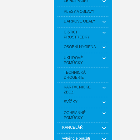
LEPÍCÍ PÁSKY
PLESY A OSLAVY
DÁRKOVÉ OBALY
ČISTÍCÍ
PROSTŘEDKY
OSOBNÍ HYGIENA
UKLIDOVÉ
POMŮCKY
TECHNICKÁ
DROGERIE
KARTÁČNICKÉ
ZBOŽÍ
SVÍČKY
OCHRANNÉ
POMŮCKY
KANCELÁŘ
výběr dle použití