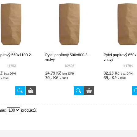
apírový 550x1100 2-
Pytel papírový 500x800 3-
Pytel papírový 650x
vrstvý
vrstvý
k1793
k2898
k1794
Kč
24,79 Kč
32,23 Kč
bez DPH
bez DPH
bez DPH
č
30,- Kč
39,- Kč
s DPH
s DPH
s DPH
anu:
produktů.