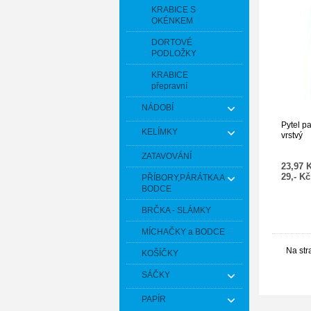
KRABICE S
OKÉNKEM
DORTOVÉ
PODLOŽKY
KRABICE
přepravní
NÁDOBÍ
Pytel p
KELÍMKY
vrstvý
ZATAVOVÁNÍ
23,97 
29,- K
PŘÍBORY,PÁRÁTKA A
BODCE
BRČKA - SLÁMKY
MÍCHAČKY a BODCE
Na str
KOŠÍČKY
SÁČKY
PAPÍR