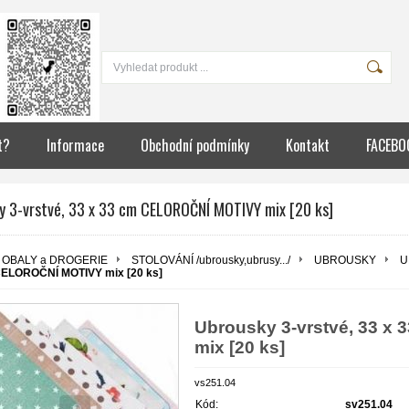
t?
Informace
Obchodní podmínky
Kontakt
FACEBO
y 3-vrstvé, 33 x 33 cm CELOROČNÍ MOTIVY mix [20 ks]
OBALY a DROGERIE
STOLOVÁNÍ /ubrousky,ubrusy.../
UBROUSKY
U
CELOROČNÍ MOTIVY mix [20 ks]
Ubrousky 3-vrstvé, 33 
mix [20 ks]
vs251.04
Kód:
sv251.04