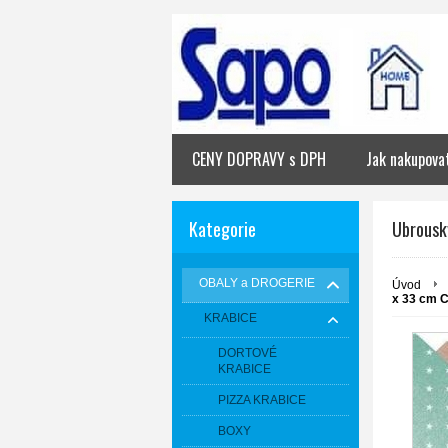
CENY DOPRAVY s DPH
Jak nakupova
Kategorie
Ubrousk
OBALY a DROGERIE
Úvod
x 33 cm 
KRABICE
DORTOVÉ
KRABICE
PIZZA KRABICE
BOXY