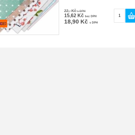
22,- Kč
s DPH
15,62 Kč
bez DPH
18,90 Kč
s DPH
va