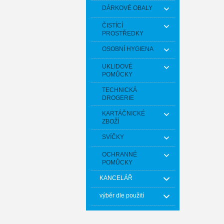
DÁRKOVÉ OBALY
ČISTÍCÍ
PROSTŘEDKY
OSOBNÍ HYGIENA
UKLIDOVÉ
POMŮCKY
TECHNICKÁ
DROGERIE
KARTÁČNICKÉ
ZBOŽÍ
SVÍČKY
OCHRANNÉ
POMŮCKY
KANCELÁŘ
výběr dle použití