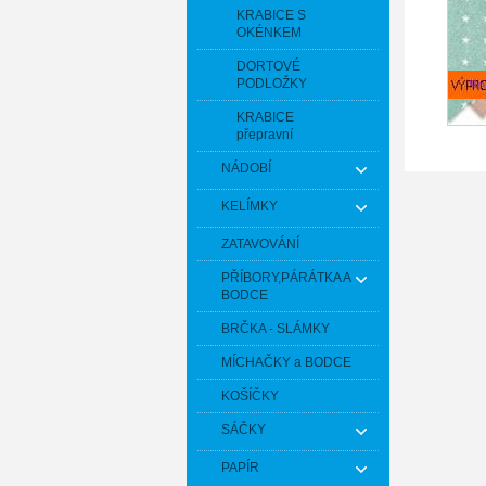
KRABICE S
OKÉNKEM
DORTOVÉ
PODLOŽKY
Sle
KRABICE
přepravní
NÁDOBÍ
KELÍMKY
ZATAVOVÁNÍ
PŘÍBORY,PÁRÁTKA A
BODCE
BRČKA - SLÁMKY
MÍCHAČKY a BODCE
KOŠÍČKY
SÁČKY
PAPÍR